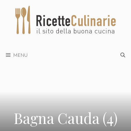
Vai
al
contenuto
MENU
Bagna Cauda (4)