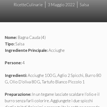
RicetteCulinarie
3 Maggio 2022
Salsa
Nome:
Bagna Cauda (4)
Tipo:
Salsa
Ingrediente Principale:
Acciughe
Persone:
4
Ingredienti:
Acciughe 100 G, Aglio 2 Spicchi, Burro 80
G, Olio D’oliva 80 G, Tartufo Bianco Piccolo 1
Preparazione:
In un tegame lasciate scaldare l’olio e il
burro senza farli colorire. Aggiungete i due spicchi