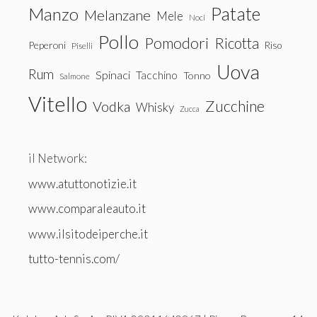
Patate
Manzo
Melanzane
Mele
Noci
Pollo
Pomodori
Ricotta
Peperoni
Riso
Piselli
Uova
Rum
Spinaci
Tacchino
Tonno
Salmone
Vitello
Zucchine
Vodka
Whisky
Zucca
il Network:
www.atuttonotizie.it
www.comparaleauto.it
www.ilsitodeiperche.it
tutto-tennis.com/