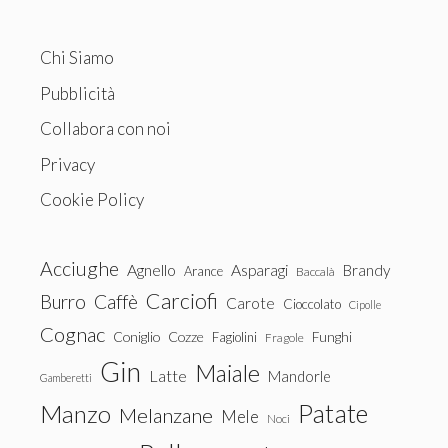
Chi Siamo
Pubblicità
Collabora con noi
Privacy
Cookie Policy
Acciughe
Agnello
Asparagi
Brandy
Arance
Baccalà
Carciofi
Burro
Caffè
Carote
Cioccolato
Cipolle
Cognac
Coniglio
Cozze
Fagiolini
Funghi
Fragole
Gin
Maiale
Latte
Mandorle
Gamberetti
Patate
Manzo
Melanzane
Mele
Noci