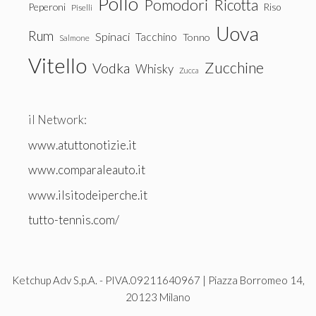
Pollo
Pomodori
Ricotta
Peperoni
Riso
Piselli
Uova
Rum
Spinaci
Tacchino
Tonno
Salmone
Vitello
Zucchine
Vodka
Whisky
Zucca
il Network:
www.atuttonotizie.it
www.comparaleauto.it
www.ilsitodeiperche.it
tutto-tennis.com/
Ketchup Adv S.p.A. - PIVA.09211640967 | Piazza Borromeo 14,
20123 Milano