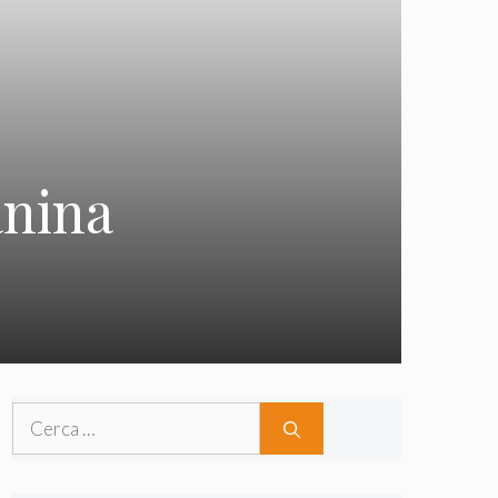
anina
Ricerca
per: