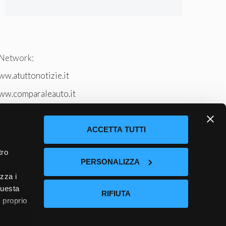
 Network:
w.atuttonotizie.it
ww.comparaleauto.it
w.ilsitodeiperche.it
tto-tennis.com/
ACCETTA TUTTI
tro
PERSONALIZZA
izza i
questa
RIFIUTA
l proprio