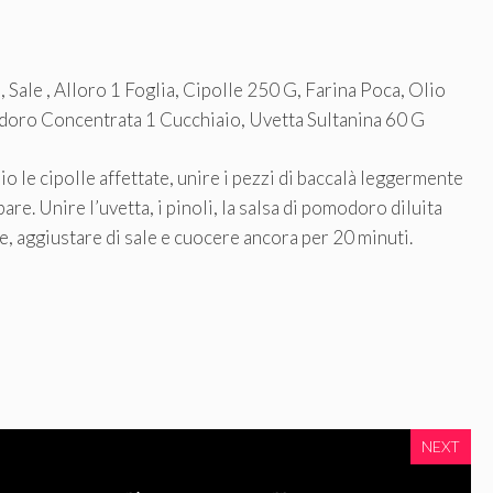
Sale , Alloro 1 Foglia, Cipolle 250 G, Farina Poca, Olio
odoro Concentrata 1 Cucchiaio, Uvetta Sultanina 60 G
o le cipolle affettate, unire i pezzi di baccalà leggermente
epare. Unire l’uvetta, i pinoli, la salsa di pomodoro diluita
e, aggiustare di sale e cuocere ancora per 20 minuti.
NEXT