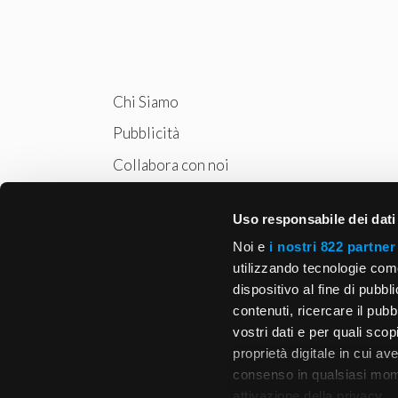
Chi Siamo
Pubblicità
Collabora con noi
Privacy
Uso responsabile dei dati
Cookie Policy
Noi e
i nostri 822 partner
utilizzando tecnologie com
dispositivo al fine di pubb
contenuti, ricercare il pubbl
vostri dati e per quali sco
proprietà digitale in cui av
consenso in qualsiasi mome
attivazione della privacy.