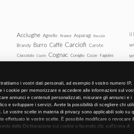
il
Acciughe
Agnello
Asparagi
Arance
Baccalà
Carciofi
Burro
Caffè
ww
Brandy
Carote
Cognac
w
Coniglio
Cozze
Cioccolato
Fagiolini
Cipolle
Gin
Maiale
ww
Latte
Funghi
Fragole
Gamberetti
Manzo
tu
Melanzane
Mele
Mandorle
Noci
trattiamo i vostri dati personali, ad esempio il vostro numero IP,
Pollo
Patate
e i cookie per memorizzare e accedere alle informazioni sul vos
Peperoni
Piselli
licare annunci e contenuti personalizzati, misurare gli annunci e i
Pomodori
Ricotta
Rum
Riso
Salmone
ico e sviluppare i servizi. Avete la possibilità di scegliere chi util
Vitello
Uova
pi. Le vostre scelte in materia di privacy sono applicabili solo su 
Spinaci
Tacchino
Tonno
ete effettuato le vostre scelte. È possibile modificare o revocare i
Zucchine
Vodka
Whisky
nto dalla Dichiarazione sui cookie o facendo clic sull'icona di
Zucca