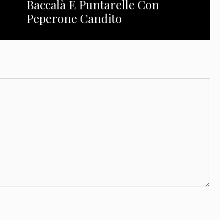
Baccalà E Puntarelle Con
Peperone Candito