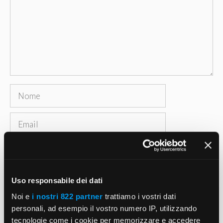
Nome
Email
Sito
web
Salva il mio nome, email e sito web in questo
Uso responsabile dei dati
browser per la prossima volta che commento.
Noi e
i nostri 822 partner
trattiamo i vostri dati
personali, ad esempio il vostro numero IP, utilizzando
tecnologie come i cookie per memorizzare e accedere