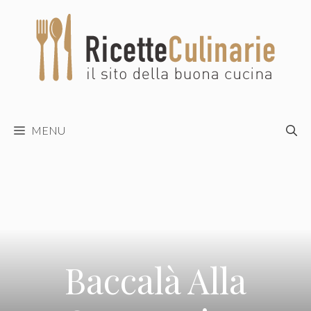
Vai
al
contenuto
MENU
Baccalà Alla