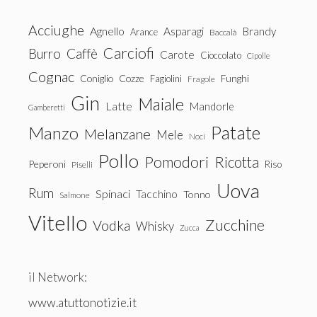
Acciughe
Agnello
Asparagi
Brandy
Arance
Baccalà
Carciofi
Burro
Caffè
Carote
Cioccolato
Cipolle
Cognac
Coniglio
Cozze
Fagiolini
Funghi
Fragole
Gin
Maiale
Latte
Mandorle
Gamberetti
Patate
Manzo
Melanzane
Mele
Noci
Pollo
Pomodori
Ricotta
Peperoni
Riso
Piselli
Uova
Rum
Spinaci
Tacchino
Tonno
Salmone
Vitello
Zucchine
Vodka
Whisky
Zucca
il Network:
www.atuttonotizie.it