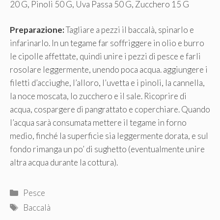
20 G, Pinoli 50 G, Uva Passa 50 G, Zucchero 15 G
Preparazione:
Tagliare a pezzi il baccalà, spinarlo e
infarinarlo. In un tegame far soffriggere in olio e burro
le cipolle affettate, quindi unire i pezzi di pesce e farli
rosolare leggermente, unendo poca acqua. aggiungere i
filetti d’acciughe, l’alloro, l’uvetta e i pinoli, la cannella,
la noce moscata, lo zucchero e il sale. Ricoprire di
acqua, cospargere di pangrattato e coperchiare. Quando
l’acqua sarà consumata mettere il tegame in forno
medio, finché la superficie sia leggermente dorata, e sul
fondo rimanga un po’ di sughetto (eventualmente unire
altra acqua durante la cottura).
Categorie
Pesce
Tag
Baccalà