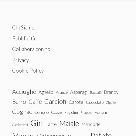
Chi Siamo
Pubblicità
Collabora con noi
Privacy
Cookie Policy
Acciughe
Agnello
Asparagi
Brandy
Arance
Baccalà
Carciofi
Burro
Caffè
Carote
Cioccolato
Cipolle
Cognac
Coniglio
Cozze
Fagiolini
Funghi
Fragole
Gin
Maiale
Latte
Mandorle
Gamberetti
Patate
Manzo