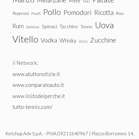
Melanzane
Mele
Noci
Pollo
Pomodori
Ricotta
Peperoni
Riso
Piselli
Uova
Rum
Spinaci
Tacchino
Tonno
Salmone
Vitello
Zucchine
Vodka
Whisky
Zucca
il Network:
www.atuttonotizie.it
www.comparaleauto.it
www.ilsitodeiperche.it
tutto-tennis.com/
Ketchup Adv S.p.A. - PIVA.09211640967 | Piazza Borromeo 14,