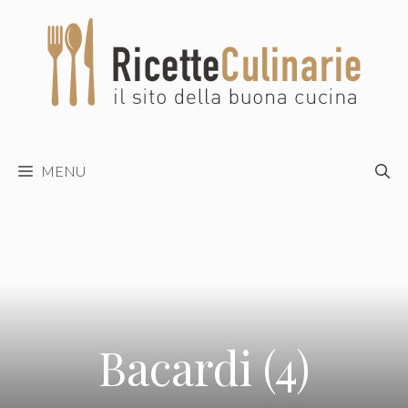
Vai
al
contenuto
MENU
Bacardi (4)