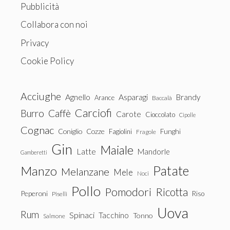
Pubblicità
Collabora con noi
Privacy
Cookie Policy
Acciughe
Agnello
Asparagi
Brandy
Arance
Baccalà
Carciofi
Burro
Caffè
Carote
Cioccolato
Cipolle
Cognac
Coniglio
Cozze
Fagiolini
Funghi
Fragole
Gin
Maiale
Latte
Mandorle
Gamberetti
Patate
Manzo
Melanzane
Mele
Noci
Pollo
Pomodori
Ricotta
Peperoni
Riso
Piselli
Uova
Rum
Spinaci
Tacchino
Tonno
Salmone