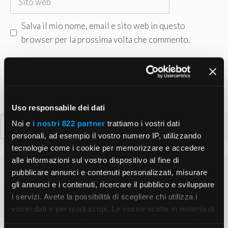
web
Salva il mio nome, email e sito web in questo
browser per la prossima volta che commento.
Uso responsabile dei dati
Ricerca
Noi e
i nostri 822 partner
trattiamo i vostri dati
per:
personali, ad esempio il vostro numero IP, utilizzando
tecnologie come i cookie per memorizzare e accedere
alle informazioni sul vostro dispositivo al fine di
pubblicare annunci e contenuti personalizzati, misurare
gli annunci e i contenuti, ricercare il pubblico e sviluppare
i servizi. Avete la possibilità di scegliere chi utilizza i
vostri dati e per quali scopi. Le vostre scelte in materia di
privacy sono applicabili solo su questa proprietà digitale