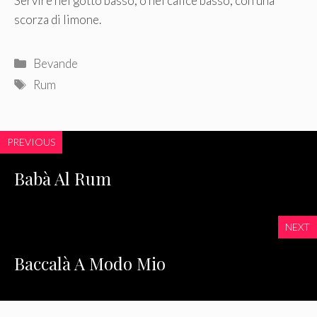
Servire nel gotto basso, o nel calice basso, con una
scorza di limone.
Categorie
Bevande
Tag
Rum
PREVIOUS
Babà Al Rum
NEXT
Baccalà A Modo Mio