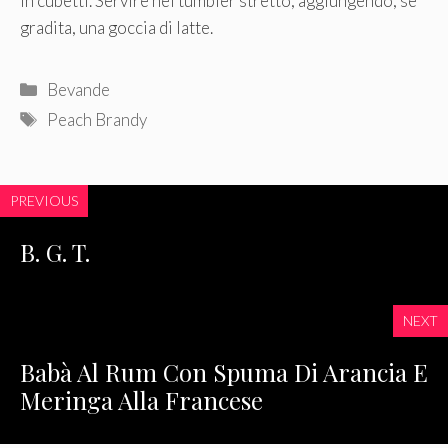
in cubetti. Servire nel tumbler stretto, aggiungendo, se
gradita, una goccia di latte.
Categorie
Bevande
Tag
Peach Brandy
PREVIOUS
B. G. T.
NEXT
Babà Al Rum Con Spuma Di Arancia E
Meringa Alla Francese