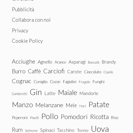
Pubblicità
Collabora con noi
Privacy
Cookie Policy
Acciughe
Agnello
Asparagi
Brandy
Arance
Baccalà
Carciofi
Burro
Caffè
Carote
Cioccolato
Cipolle
Cognac
Coniglio
Cozze
Fagiolini
Funghi
Fragole
Gin
Maiale
Latte
Mandorle
Gamberetti
Patate
Manzo
Melanzane
Mele
Noci
Pollo
Pomodori
Ricotta
Peperoni
Riso
Piselli
Uova
Rum
Spinaci
Tacchino
Tonno
Salmone