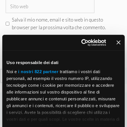
Sito
web
Salva il mio nome, email e sito web in questo
browser per la prossima volta che commento.
Uso responsabile dei dati
Noi e
i nostri 822 partner
trattiamo i vostri dati
Ricerca
personali, ad esempio il vostro numero IP, utilizzando
per:
tecnologie come i cookie per memorizzare e accedere
alle informazioni sul vostro dispositivo al fine di
pubblicare annunci e contenuti personalizzati, misurare
gli annunci e i contenuti, ricercare il pubblico e sviluppare
i servizi. Avete la possibilità di scegliere chi utilizza i
vostri dati e per quali scopi. Le vostre scelte in materia di
privacy sono applicabili solo su questa proprietà digitale