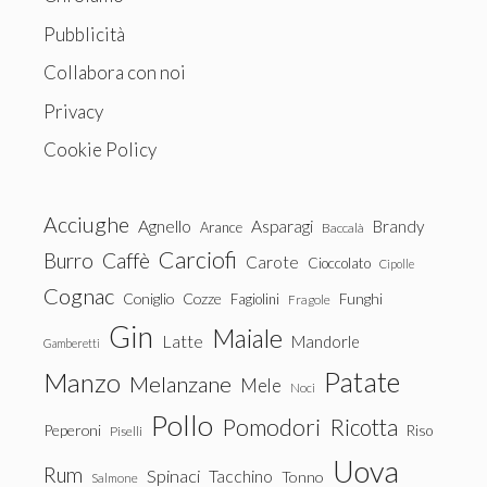
Pubblicità
Collabora con noi
Privacy
Cookie Policy
Acciughe
Agnello
Asparagi
Brandy
Arance
Baccalà
Carciofi
Burro
Caffè
Carote
Cioccolato
Cipolle
Cognac
Coniglio
Cozze
Fagiolini
Funghi
Fragole
Gin
Maiale
Latte
Mandorle
Gamberetti
Patate
Manzo
Melanzane
Mele
Noci
Pollo
Pomodori
Ricotta
Peperoni
Riso
Piselli
Uova
Rum
Spinaci
Tacchino
Tonno
Salmone