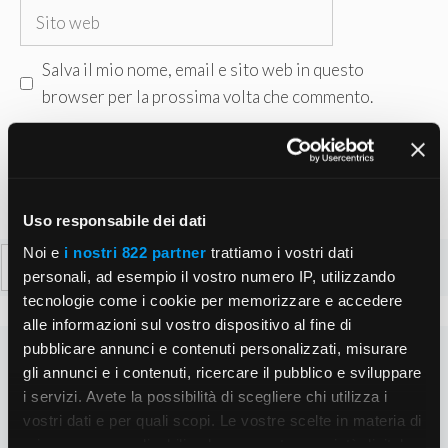
Sito
web
Salva il mio nome, email e sito web in questo
browser per la prossima volta che commento.
Uso responsabile dei dati
Noi e
i nostri 822 partner
trattiamo i vostri dati
Ricerca
personali, ad esempio il vostro numero IP, utilizzando
per:
tecnologie come i cookie per memorizzare e accedere
alle informazioni sul vostro dispositivo al fine di
pubblicare annunci e contenuti personalizzati, misurare
gli annunci e i contenuti, ricercare il pubblico e sviluppare
i servizi. Avete la possibilità di scegliere chi utilizza i
vostri dati e per quali scopi. Le vostre scelte in materia di
privacy sono applicabili solo su questa proprietà digitale