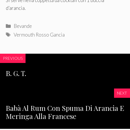
Si serve nella coppetta da cocktail con 1 buccia
d’arancia.
Categorie
Bevande
Tag
Vermouth Rosso Gancia
PREVIOUS
B. G. T.
NEXT
Babà Al Rum Con Spuma Di Arancia E
Meringa Alla Francese