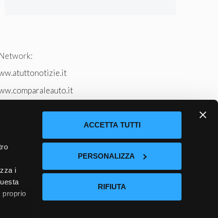
 Network:
w.atuttonotizie.it
ww.comparaleauto.it
w.ilsitodeiperche.it
tto-tennis.com/
ACCETTA TUTTI
tro
PERSONALIZZA
izza i
questa
RIFIUTA
l proprio