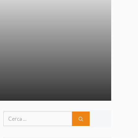
Ricerca
per: