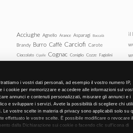
il
Acciughe
Agnello
Asparagi
Arance
Baccalà
Carciofi
Burro
Caffè
ww
Brandy
Carote
Cognac
w
Coniglio
Cozze
Cioccolato
Fagiolini
Cipolle
Gin
Maiale
ww
Latte
Funghi
Fragole
Gamberetti
Manzo
tu
Melanzane
Mele
Mandorle
Noci
trattiamo i vostri dati personali, ad esempio il vostro numero IP,
Pollo
Patate
e i cookie per memorizzare e accedere alle informazioni sul vos
Peperoni
Piselli
licare annunci e contenuti personalizzati, misurare gli annunci e i
Pomodori
Ricotta
Rum
Riso
Salmone
ico e sviluppare i servizi. Avete la possibilità di scegliere chi util
Vitello
Uova
pi. Le vostre scelte in materia di privacy sono applicabili solo su 
Spinaci
Tacchino
Tonno
ete effettuato le vostre scelte. È possibile modificare o revocare i
Zucchine
Vodka
Whisky
nto dalla Dichiarazione sui cookie o facendo clic sull'icona di
Zucca