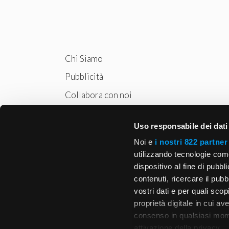
Chi Siamo
Pubblicità
Collabora con noi
Privacy
Uso responsabile dei dati
Cookie Policy
Noi e
i nostri 822 partner
utilizzando tecnologie com
dispositivo al fine di pubb
contenuti, ricercare il pubbl
vostri dati e per quali sco
proprietà digitale in cui av
consenso in qualsiasi mome
attivazione della privacy.