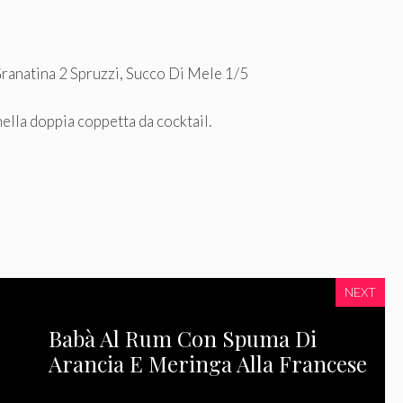
ranatina 2 Spruzzi, Succo Di Mele 1/5
nella doppia coppetta da cocktail.
NEXT
Babà Al Rum Con Spuma Di
Arancia E Meringa Alla Francese