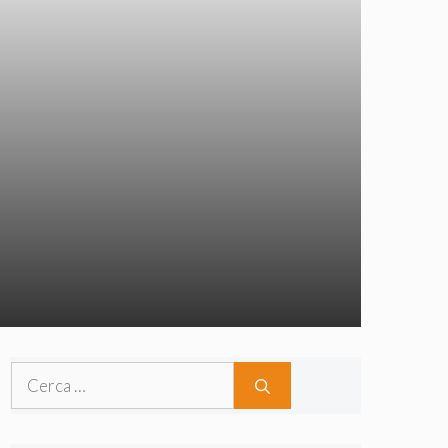
Ricerca
per: