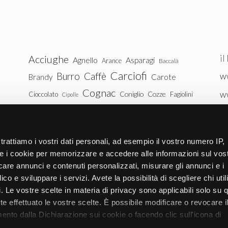
il
Acciughe
Agnello
Asparagi
Arance
Baccalà
Carciofi
Burro
Caffè
ww
Brandy
Carote
Cognac
w
Coniglio
Cozze
Cioccolato
Fagiolini
Cipolle
Gin
Maiale
ww
Latte
Funghi
Fragole
Gamberetti
Manzo
tu
Melanzane
Mele
Mandorle
Noci
trattiamo i vostri dati personali, ad esempio il vostro numero IP,
Pollo
Patate
e i cookie per memorizzare e accedere alle informazioni sul vos
Peperoni
Piselli
licare annunci e contenuti personalizzati, misurare gli annunci e i
Pomodori
Ricotta
Rum
Riso
Salmone
ico e sviluppare i servizi. Avete la possibilità di scegliere chi util
Vitello
Uova
pi. Le vostre scelte in materia di privacy sono applicabili solo su 
Spinaci
Tacchino
Tonno
ete effettuato le vostre scelte. È possibile modificare o revocare i
Zucchine
Vodka
Whisky
nto dalla Dichiarazione sui cookie o facendo clic sull'icona di
Zucca