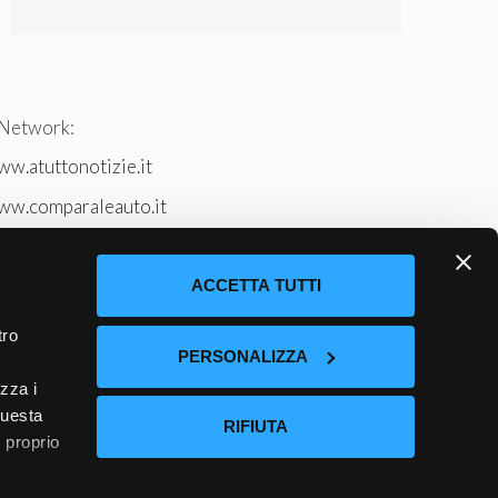
 Network:
w.atuttonotizie.it
ww.comparaleauto.it
w.ilsitodeiperche.it
tto-tennis.com/
ACCETTA TUTTI
tro
PERSONALIZZA
izza i
questa
RIFIUTA
l proprio