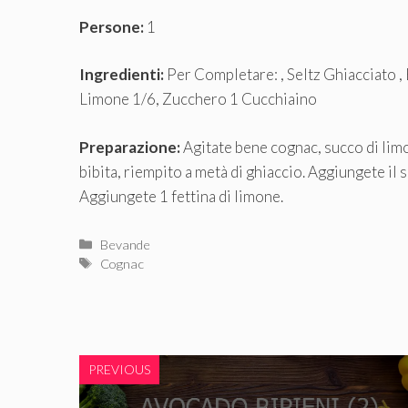
Persone:
1
Ingredienti:
Per Completare: , Seltz Ghiacciato ,
Limone 1/6, Zucchero 1 Cucchiaino
Preparazione:
Agitate bene cognac, succo di limo
bibita, riempito a metà di ghiaccio. Aggiungete il
Aggiungete 1 fettina di limone.
Categorie
Bevande
Tag
Cognac
PREVIOUS