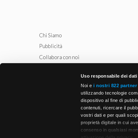
Chi Siamo
Pubblicità
Collabora con noi
Privacy
Uso responsabile dei dati
Cookie Policy
Noi e
i nostri 822 partner
utilizzando tecnologie com
dispositivo al fine di pubb
contenuti, ricercare il pubbl
vostri dati e per quali sco
proprietà digitale in cui av
consenso in qualsiasi mome
attivazione della privacy.