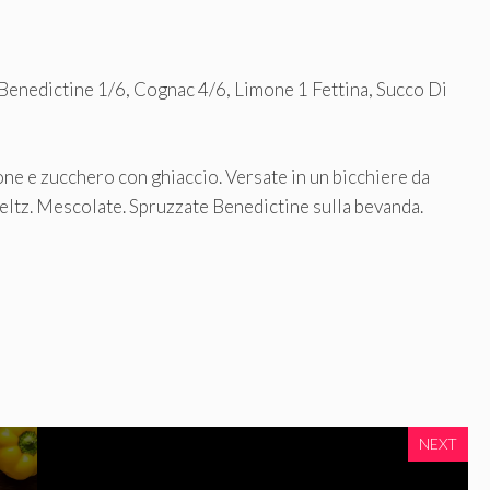
 Benedictine 1/6, Cognac 4/6, Limone 1 Fettina, Succo Di
ne e zucchero con ghiaccio. Versate in un bicchiere da
 seltz. Mescolate. Spruzzate Benedictine sulla bevanda.
NEXT