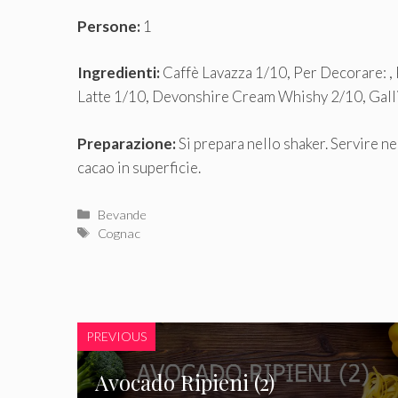
Persone:
1
Ingredienti:
Caffè Lavazza 1/10, Per Decorare: ,
Latte 1/10, Devonshire Cream Whishy 2/10, Gall
Preparazione:
Si prepara nello shaker. Servire ne
cacao in superficie.
Categorie
Bevande
Tag
Cognac
PREVIOUS
Avocado Ripieni (2)