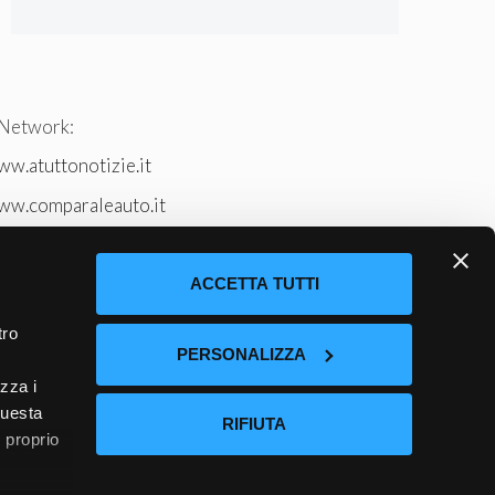
 Network:
w.atuttonotizie.it
ww.comparaleauto.it
w.ilsitodeiperche.it
tto-tennis.com/
ACCETTA TUTTI
tro
PERSONALIZZA
izza i
questa
RIFIUTA
l proprio