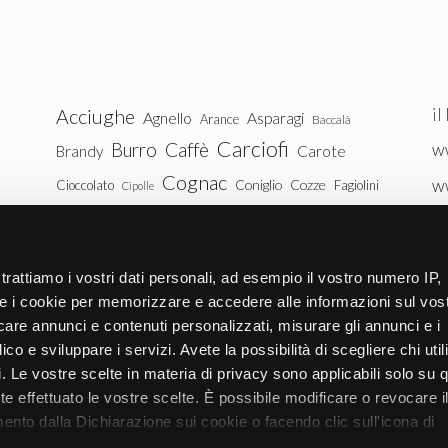
il
Acciughe
Agnello
Asparagi
Arance
Baccalà
Carciofi
Burro
Caffè
ww
Brandy
Carote
Cognac
w
Coniglio
Cozze
Cioccolato
Fagiolini
Cipolle
Gin
Maiale
ww
Latte
Funghi
Fragole
Gamberetti
Manzo
tu
Melanzane
Mele
Mandorle
Noci
trattiamo i vostri dati personali, ad esempio il vostro numero IP,
Pollo
Patate
e i cookie per memorizzare e accedere alle informazioni sul vos
Peperoni
Piselli
licare annunci e contenuti personalizzati, misurare gli annunci e i
Pomodori
Ricotta
Rum
Riso
Salmone
ico e sviluppare i servizi. Avete la possibilità di scegliere chi util
Vitello
Uova
pi. Le vostre scelte in materia di privacy sono applicabili solo su 
Spinaci
Tacchino
Tonno
ete effettuato le vostre scelte. È possibile modificare o revocare i
Zucchine
Vodka
Whisky
nto dalla Dichiarazione sui cookie o facendo clic sull'icona di
Zucca