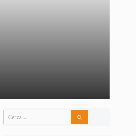
Ricerca
per: