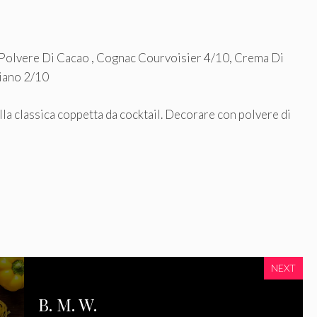
 Polvere Di Cacao , Cognac Courvoisier 4/10, Crema Di
iano 2/10
lla classica coppetta da cocktail. Decorare con polvere di
NEXT
B. M. W.