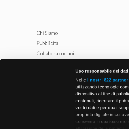
Chi Siamo
Pubblicità
Collabora con noi
Privacy
Uso responsabile dei dati
Cookie Policy
Noi e
i nostri 822 partner
utilizzando tecnologie com
dispositivo al fine di pubb
contenuti, ricercare il pubbl
vostri dati e per quali sco
proprietà digitale in cui av
consenso in qualsiasi mome
attivazione della privacy.