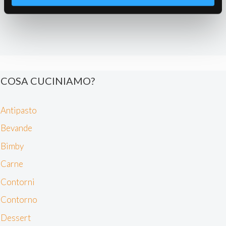
attivamente alla ricerca di caratteristiche specifiche
(impronte digitali).
Approfondisci come vengono elaborati i tuoi dati personali
e imposta le tue preferenze nella
sezione dettagli
. Puoi
modificare o ritirare il tuo consenso in qualsiasi momento
dalla Dichiarazione sui cookie.
COSA CUCINIAMO?
Noi e i nostri partner trattiamo i tuoi dati personali, ad
Antipasto
esempio il tuo indirizzo IP, utilizzando tecnologie quali i
cookie e/o altri strumenti di tracciamento, per
Bevande
memorizzare e accedere alle informazioni sul tuo
Bimby
dispositivo. Ciò è finalizzato a pubblicare annunci e
contenuti personalizzati, valutare pubblicità e contenuti,
Carne
analizzare gli utenti e sviluppare il prodotto. Puoi
Contorni
scegliere chi utilizza i tuoi dati e per quali scopi.
Approfondisci come vengono elaborati i tuoi dati personali
Contorno
e imposta le tue preferenze nella sezione dettagli. Puoi
Dessert
modificare o revocare il tuo consenso in qualsiasi