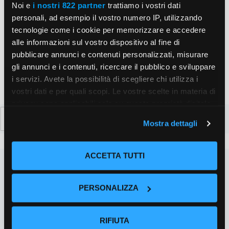
web
Noi e
i nostri 822 partner
trattiamo i vostri dati
Salva il mio nome, email e sito web in questo
personali, ad esempio il vostro numero IP, utilizzando
tecnologie come i cookie per memorizzare e accedere
browser per la prossima volta che commento.
alle informazioni sul vostro dispositivo al fine di
pubblicare annunci e contenuti personalizzati, misurare
gli annunci e i contenuti, ricercare il pubblico e sviluppare
i servizi. Avete la possibilità di scegliere chi utilizza i
vostri dati e per quali scopi. Le vostre scelte in materia di
privacy sono applicabili solo su questa proprietà digitale
Ricerca
in cui avete effettuato le vostre scelte. È possibile
Mostra dettagli
per:
modificare o revocare il proprio consenso in qualsiasi
momento dalla Dichiarazione sui cookie o facendo clic
sull'icona di attivazione della privacy.
ACCETTA TUTTI
Con il tuo consenso, vorremmo anche:
PERSONALIZZA
raccogliere informazioni sulla tua posizione
geografica, con un'approssimazione di qualche
metro,
RIFIUTA
Identificare il tuo dispositivo, scansionandolo