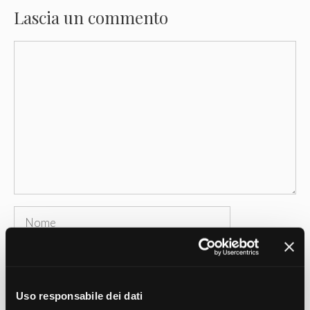
Lascia un commento
Commento
Nome
Email
Sito
Uso responsabile dei dati