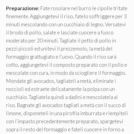
Preparazione:
Fate rosolare nel burro le cipolle tritate
finemente. Aggiungetevi il riso, fatelo soffriggere per 3
minuti mescolando con un cucchiaio di legno. Versatevi
il brodo di pollo, salate e lasciate cuocere a fuoco
moderato per 20 minuti. Tagliate il petto di pollo in
pezzi piccoli ed unitevi il prezzemolo, la metà del
formaggio grattugiato e l’uovo. Quando il riso sarà
cotto, aggiungetevi il composto preparato con il pollo e
mescolate con cura, in modo da sciogliere il formaggio.
Mondate gli avocados, tagliateli a metà, eliminate i
noccioli ed estraete delicatamente la polpa con un
cucchiaio. Tagliatela quindi a dadini e mescolatela al
riso. Bagnate gli avocados tagliati a metà con il succo di
limone, disponeteli in una pirofila imburrata e riempiteli
con l’impasto precedentemente preparato, spargetevi
sopra il resto del formaggio e fateli cuocere in forno a