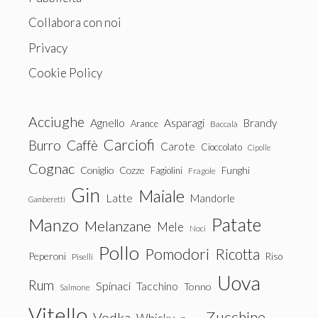
Collabora con noi
Privacy
Cookie Policy
Acciughe
Agnello
Asparagi
Brandy
Arance
Baccalà
Carciofi
Burro
Caffè
Carote
Cioccolato
Cipolle
Cognac
Coniglio
Cozze
Fagiolini
Funghi
Fragole
Gin
Maiale
Latte
Mandorle
Gamberetti
Patate
Manzo
Melanzane
Mele
Noci
Pollo
Pomodori
Ricotta
Peperoni
Riso
Piselli
Uova
Rum
Spinaci
Tacchino
Tonno
Salmone
Vitello
Zucchine
Vodka