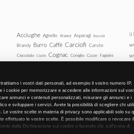
il
Acciughe
Agnello
Asparagi
Arance
Baccalà
Carciofi
Burro
Caffè
ww
Brandy
Carote
Cognac
w
Coniglio
Cozze
Cioccolato
Fagiolini
Cipolle
Gin
Maiale
ww
Latte
Funghi
Fragole
Gamberetti
Manzo
tu
Melanzane
Mele
Mandorle
Noci
trattiamo i vostri dati personali, ad esempio il vostro numero IP,
Pollo
Patate
e i cookie per memorizzare e accedere alle informazioni sul vos
Peperoni
Piselli
licare annunci e contenuti personalizzati, misurare gli annunci e i
Pomodori
Ricotta
Rum
Riso
Salmone
ico e sviluppare i servizi. Avete la possibilità di scegliere chi util
Vitello
Uova
pi. Le vostre scelte in materia di privacy sono applicabili solo su 
Spinaci
Tacchino
Tonno
ete effettuato le vostre scelte. È possibile modificare o revocare i
Zucchine
Vodka
Whisky
nto dalla Dichiarazione sui cookie o facendo clic sull'icona di
Zucca