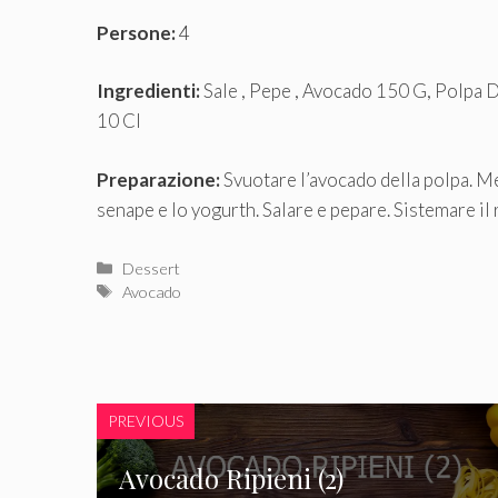
Persone:
4
Ingredienti:
Sale , Pepe , Avocado 150 G, Polpa
10 Cl
Preparazione:
Svuotare l’avocado della polpa. Me
senape e lo yogurth. Salare e pepare. Sistemare il 
Categorie
Dessert
Tag
Avocado
PREVIOUS
Avocado Ripieni (2)