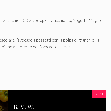
 Di Granchio 100 G, Senape 1 Cucchiaino, Yogurth Magro
scolare l’avocado a pezzetti con la polpa di granchio, la
ripieno all’interno dell’avocado e servire.
NEXT
B. M. W.