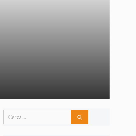
Ricerca
per: