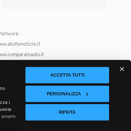
 Network:
w.atuttonotizie.it
ww.comparaleauto.it
w.ilsitodeiperche.it
tto-tennis.com/
ACCETTA TUTTI
tro
PERSONALIZZA
izza i
questa
RIFIUTA
l proprio