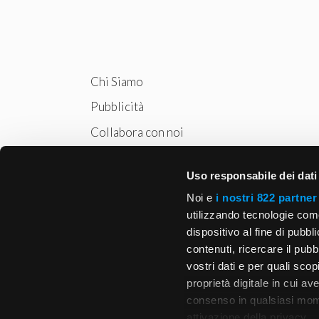
Chi Siamo
Pubblicità
Collabora con noi
Privacy
Uso responsabile dei dati
Cookie Policy
Noi e
i nostri 822 partner
utilizzando tecnologie com
dispositivo al fine di pubb
contenuti, ricercare il pubbl
vostri dati e per quali sco
proprietà digitale in cui av
consenso in qualsiasi mome
attivazione della privacy.