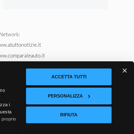
 Network:
w.atuttonotizie.it
ww.comparaleauto.it
w.ilsitodeiperche.it
tto-tennis.com/
ACCETTA TUTTI
tro
PERSONALIZZA
izza i
questa
RIFIUTA
l proprio