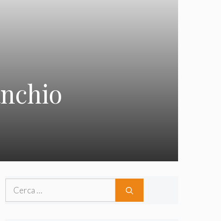
anchio
Ricerca
per: