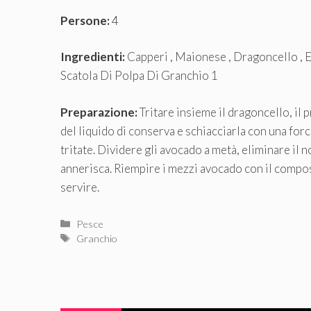
Persone:
4
Ingredienti:
Capperi , Maionese , Dragoncello , E
Scatola Di Polpa Di Granchio 1
Preparazione:
Tritare insieme il dragoncello, il 
del liquido di conserva e schiacciarla con una for
tritate. Dividere gli avocado a metà, eliminare il 
annerisca. Riempire i mezzi avocado con il compos
servire.
Categorie
Pesce
Tag
Granchio