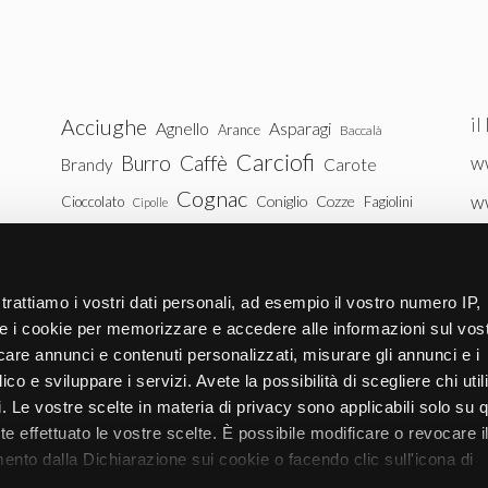
il
Acciughe
Agnello
Asparagi
Arance
Baccalà
Carciofi
Burro
Caffè
ww
Brandy
Carote
Cognac
w
Coniglio
Cozze
Cioccolato
Fagiolini
Cipolle
Gin
Maiale
ww
Latte
Funghi
Fragole
Gamberetti
Manzo
tu
Melanzane
Mele
Mandorle
Noci
trattiamo i vostri dati personali, ad esempio il vostro numero IP,
Pollo
Patate
e i cookie per memorizzare e accedere alle informazioni sul vos
Peperoni
Piselli
licare annunci e contenuti personalizzati, misurare gli annunci e i
Pomodori
Ricotta
Rum
Riso
Salmone
ico e sviluppare i servizi. Avete la possibilità di scegliere chi util
Vitello
Uova
pi. Le vostre scelte in materia di privacy sono applicabili solo su 
Spinaci
Tacchino
Tonno
ete effettuato le vostre scelte. È possibile modificare o revocare i
Zucchine
Vodka
Whisky
nto dalla Dichiarazione sui cookie o facendo clic sull'icona di
Zucca