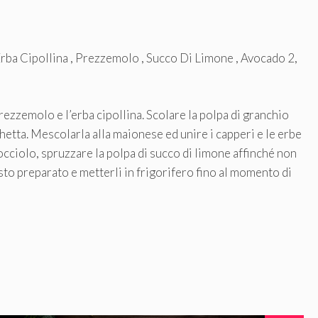
rba Cipollina , Prezzemolo , Succo Di Limone , Avocado 2,
prezzemolo e l’erba cipollina. Scolare la polpa di granchio
chetta. Mescolarla alla maionese ed unire i capperi e le erbe
nocciolo, spruzzare la polpa di succo di limone affinché non
to preparato e metterli in frigorifero fino al momento di