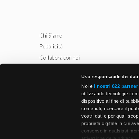
Chi Siamo
Pubblicità
Collabora con noi
Privacy
Uso responsabile dei dati
Cookie Policy
Noi e
i nostri 822 partner
utilizzando tecnologie com
dispositivo al fine di pubb
contenuti, ricercare il pubbl
vostri dati e per quali sco
proprietà digitale in cui av
consenso in qualsiasi mome
attivazione della privacy.