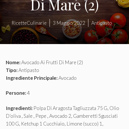
Di Mare (2)
RicetteCulinarie
3 Maggio 2022
Antipasto
Nome:
Avocado Ai Frutti Di Mare (2)
Tipo:
Antipasto
Ingrediente Principale:
Avocado
Persone:
4
Ingredienti:
Polpa Di Aragosta Tagliuzzata 75 G, Olio
D’oliva , Sale , Pepe , Avocado 2, Gamberetti Sgusciati
100 G, Ketchup 1 Cucchiaio, Limone (succo) 1,