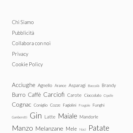
Chi Siamo
Pubblicità
Collabora con noi
Privacy
Cookie Policy
Acciughe
Agnello
Asparagi
Brandy
Arance
Baccalà
Carciofi
Burro
Caffè
Carote
Cioccolato
Cipolle
Cognac
Coniglio
Cozze
Fagiolini
Funghi
Fragole
Gin
Maiale
Latte
Mandorle
Gamberetti
Patate
Manzo
Melanzane
Mele
Noci