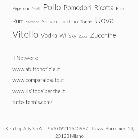
Pollo
Pomodori
Ricotta
Peperoni
Riso
Piselli
Uova
Rum
Spinaci
Tacchino
Tonno
Salmone
Vitello
Zucchine
Vodka
Whisky
Zucca
il Network:
www.atuttonotizie.it
www.comparaleauto.it
www.ilsitodeiperche.it
tutto-tennis.com/
Ketchup Adv S.p.A. - PIVA.09211640967 | Piazza Borromeo 14,
20123 Milano