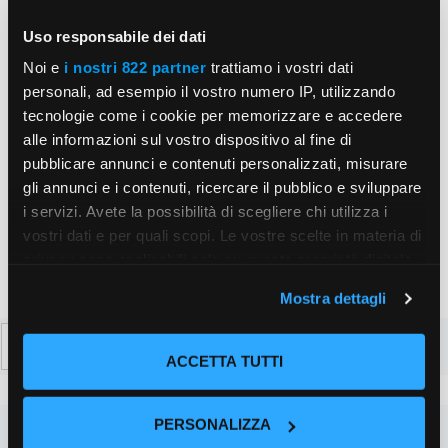
Email
Uso responsabile dei dati
Noi e
i nostri 822 partner
trattiamo i vostri dati
Sito
personali, ad esempio il vostro numero IP, utilizzando
tecnologie come i cookie per memorizzare e accedere
web
alle informazioni sul vostro dispositivo al fine di
Salva il mio nome, email e sito web in questo
pubblicare annunci e contenuti personalizzati, misurare
browser per la prossima volta che commento.
gli annunci e i contenuti, ricercare il pubblico e sviluppare
i servizi. Avete la possibilità di scegliere chi utilizza i
vostri dati e per quali scopi. Le vostre scelte in materia di
privacy sono applicabili solo su questa proprietà digitale
in cui avete effettuato le vostre scelte. È possibile
Mostra dettagli
modificare o revocare il proprio consenso in qualsiasi
momento dalla Dichiarazione sui cookie o facendo clic
Ricerca
sull'icona di attivazione della privacy.
per:
ACCETTA TUTTI
Con il tuo consenso, vorremmo anche:
PERSONALIZZA
raccogliere informazioni sulla tua posizione