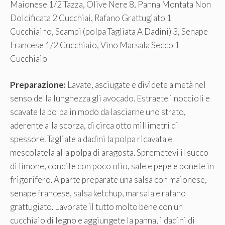
Maionese 1/2 Tazza, Olive Nere 8, Panna Montata Non
Dolcificata 2 Cucchiai, Rafano Grattugiato 1
Cucchiaino, Scampi (polpa Tagliata A Dadini) 3, Senape
Francese 1/2 Cucchiaio, Vino Marsala Secco 1
Cucchiaio
Preparazione:
Lavate, asciugate e dividete a metà nel
senso della lunghezza gli avocado. Estraete i noccioli e
scavate la polpa in modo da lasciarne uno strato,
aderente alla scorza, di circa otto millimetri di
spessore. Tagliate a dadini la polpa ricavata e
mescolatela alla polpa di aragosta. Spremetevi il succo
di limone, condite con poco olio, sale e pepe e ponete in
frigorifero. A parte preparate una salsa con maionese,
senape francese, salsa ketchup, marsala e rafano
grattugiato. Lavorate il tutto molto bene con un
cucchiaio di legno e aggiungete la panna, i dadini di