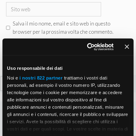
Sito
web
Salva il mio nome, email e sito web in questo
browser per la prossima volta che commento.
Uso responsabile dei dati
Noi e
i nostri 822 partner
trattiamo i vostri dati
Ricerca
personali, ad esempio il vostro numero IP, utilizzando
per:
tecnologie come i cookie per memorizzare e accedere
alle informazioni sul vostro dispositivo al fine di
pubblicare annunci e contenuti personalizzati, misurare
gli annunci e i contenuti, ricercare il pubblico e sviluppare
i servizi. Avete la possibilità di scegliere chi utilizza i
vostri dati e per quali scopi. Le vostre scelte in materia di
privacy sono applicabili solo su questa proprietà digitale