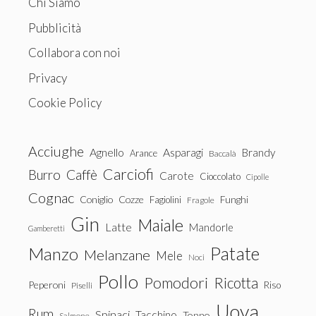
Chi Siamo
Pubblicità
Collabora con noi
Privacy
Cookie Policy
Acciughe
Agnello
Asparagi
Brandy
Arance
Baccalà
Carciofi
Burro
Caffè
Carote
Cioccolato
Cipolle
Cognac
Coniglio
Cozze
Fagiolini
Funghi
Fragole
Gin
Maiale
Latte
Mandorle
Gamberetti
Patate
Manzo
Melanzane
Mele
Noci
Pollo
Pomodori
Ricotta
Peperoni
Riso
Piselli
Uova
Rum
Spinaci
Tacchino
Tonno
Salmone