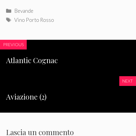
Categorie
Bevande
Tag
Vino Porto Rosso
PREVIOUS
Atlantic Cognac
NEXT
Aviazione (2)
Lascia un commento