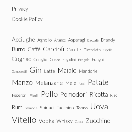
Privacy
Cookie Policy
Acciughe
Agnello
Asparagi
Brandy
Arance
Baccalà
Carciofi
Burro
Caffè
Carote
Cioccolato
Cipolle
Cognac
Coniglio
Cozze
Fagiolini
Funghi
Fragole
Gin
Maiale
Latte
Mandorle
Gamberetti
Patate
Manzo
Melanzane
Mele
Noci
Pollo
Pomodori
Ricotta
Peperoni
Riso
Piselli
Uova
Rum
Spinaci
Tacchino
Tonno
Salmone
Vitello
Zucchine
Vodka
Whisky
Zucca