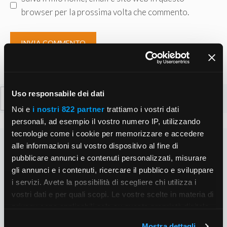
browser per la prossima volta che commento.
Ricerca
Uso responsabile dei dati
per:
Noi e
i nostri 822 partner
trattiamo i vostri dati
personali, ad esempio il vostro numero IP, utilizzando
tecnologie come i cookie per memorizzare e accedere
alle informazioni sul vostro dispositivo al fine di
pubblicare annunci e contenuti personalizzati, misurare
gli annunci e i contenuti, ricercare il pubblico e sviluppare
i servizi. Avete la possibilità di scegliere chi utilizza i
vostri dati e per quali scopi. Le vostre scelte in materia di
privacy sono applicabili solo su questa proprietà digitale
in cui avete effettuato le vostre scelte. È possibile
Mostra dettagli