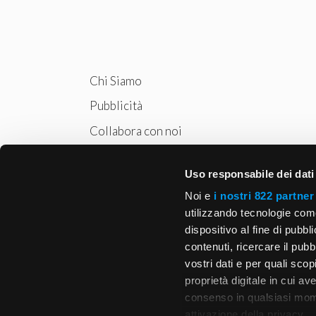
Chi Siamo
Pubblicità
Collabora con noi
Privacy
Uso responsabile dei dati
Cookie Policy
Noi e
i nostri 822 partner
utilizzando tecnologie com
dispositivo al fine di pubb
contenuti, ricercare il pubbl
vostri dati e per quali sco
proprietà digitale in cui av
consenso in qualsiasi mome
attivazione della privacy.