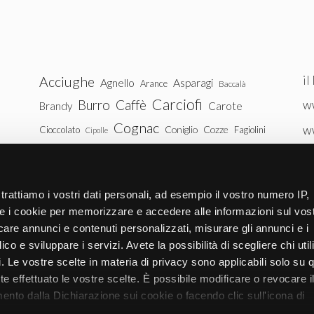
il
Acciughe
Agnello
Asparagi
Arance
Baccalà
Carciofi
Burro
Caffè
ww
Brandy
Carote
Cognac
w
Coniglio
Cozze
Cioccolato
Fagiolini
Cipolle
Gin
Maiale
ww
Latte
Funghi
Fragole
Gamberetti
Manzo
tu
Melanzane
Mele
Mandorle
Noci
trattiamo i vostri dati personali, ad esempio il vostro numero IP,
Pollo
Patate
e i cookie per memorizzare e accedere alle informazioni sul vos
Peperoni
Piselli
licare annunci e contenuti personalizzati, misurare gli annunci e i
Pomodori
Ricotta
Rum
Riso
Salmone
ico e sviluppare i servizi. Avete la possibilità di scegliere chi util
Vitello
Uova
pi. Le vostre scelte in materia di privacy sono applicabili solo su 
Spinaci
Tacchino
Tonno
ete effettuato le vostre scelte. È possibile modificare o revocare i
Zucchine
Vodka
Whisky
nto dalla Dichiarazione sui cookie o facendo clic sull'icona di
Zucca