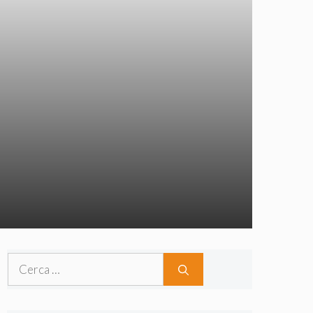
Ricerca
per: