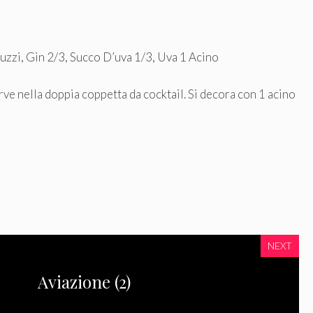
uzzi, Gin 2/3, Succo D’uva 1/3, Uva 1 Acino
rve nella doppia coppetta da cocktail. Si decora con 1 acino
NEXT
Aviazione (2)