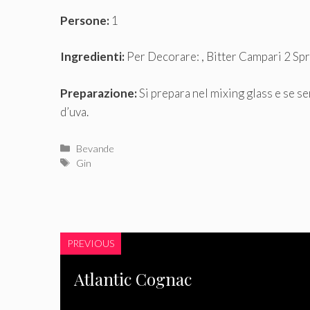
Persone:
1
Ingredienti:
Per Decorare: , Bitter Campari 2 Spr
Preparazione:
Si prepara nel mixing glass e se se
d’uva.
Categorie
Bevande
Tag
Gin
PREVIOUS
Atlantic Cognac