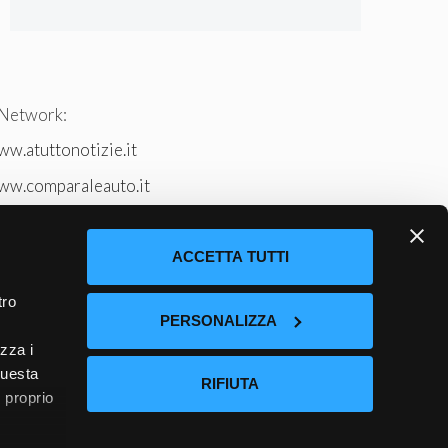
 Network:
w.atuttonotizie.it
ww.comparaleauto.it
w.ilsitodeiperche.it
tto-tennis.com/
ACCETTA TUTTI
tro
PERSONALIZZA
izza i
questa
RIFIUTA
l proprio