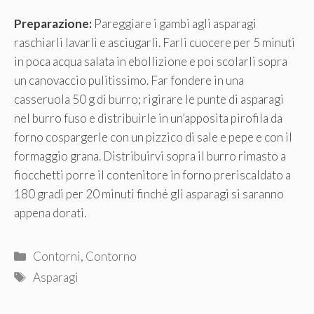
Preparazione:
Pareggiare i gambi agli asparagi
raschiarli lavarli e asciugarli. Farli cuocere per 5 minuti
in poca acqua salata in ebollizione e poi scolarli sopra
un canovaccio pulitissimo. Far fondere in una
casseruola 50 g di burro; rigirare le punte di asparagi
nel burro fuso e distribuirle in un’apposita pirofila da
forno cospargerle con un pizzico di sale e pepe e con il
formaggio grana. Distribuirvi sopra il burro rimasto a
fiocchetti porre il contenitore in forno preriscaldato a
180 gradi per 20 minuti finché gli asparagi si saranno
appena dorati.
Categorie
Contorni
,
Contorno
Tag
Asparagi