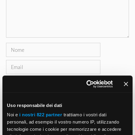
Nome
Email
Sito
web
Salva il mio nome, email e sito web in questo
Uso responsabile dei dati
browser per la prossima volta che commento.
Noi e
i nostri 822 partner
trattiamo i vostri dati
personali, ad esempio il vostro numero IP, utilizzando
tecnologie come i cookie per memorizzare e accedere