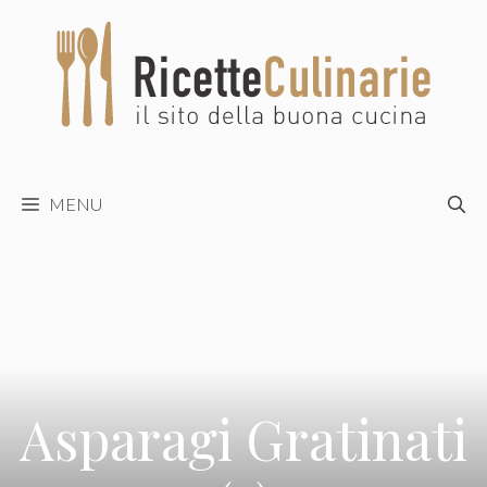
Vai
al
contenuto
MENU
Asparagi Gratinati