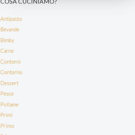
COSA CUCINIAMO?
e imposta le tue preferenze nella
sezione dettagli
. Puoi
modificare o ritirare il tuo consenso in qualsiasi momento
Antipasto
dalla Dichiarazione sui cookie.
Bevande
Noi e i nostri partner trattiamo i tuoi dati personali, ad
Bimby
esempio il tuo indirizzo IP, utilizzando tecnologie quali i
cookie e/o altri strumenti di tracciamento, per
Carne
memorizzare e accedere alle informazioni sul tuo
Contorni
dispositivo. Ciò è finalizzato a pubblicare annunci e
contenuti personalizzati, valutare pubblicità e contenuti,
Contorno
analizzare gli utenti e sviluppare il prodotto. Puoi
Dessert
scegliere chi utilizza i tuoi dati e per quali scopi.
Approfondisci come vengono elaborati i tuoi dati personali
Pesce
e imposta le tue preferenze nella sezione dettagli. Puoi
Pollame
modificare o revocare il tuo consenso in qualsiasi
momento dalla Dichiarazione sui cookie. Utilizziamo i
Primi
cookie tecnici e, previo consenso, anche cookie di
Primo
profilazione o altri strumenti di tracciamento, anche di