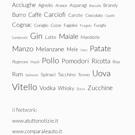
Acciughe
Agnello
Asparagi
Brandy
Arance
Baccalà
Carciofi
Burro
Caffè
Carote
Cioccolato
Cipolle
Cognac
Coniglio
Cozze
Fagiolini
Funghi
Fragole
Gin
Maiale
Latte
Mandorle
Gamberetti
Patate
Manzo
Melanzane
Mele
Noci
Pollo
Pomodori
Ricotta
Peperoni
Riso
Piselli
Uova
Rum
Spinaci
Tacchino
Tonno
Salmone
Vitello
Zucchine
Vodka
Whisky
Zucca
il Network:
www.atuttonotizie.it
www.comparaleauto.it