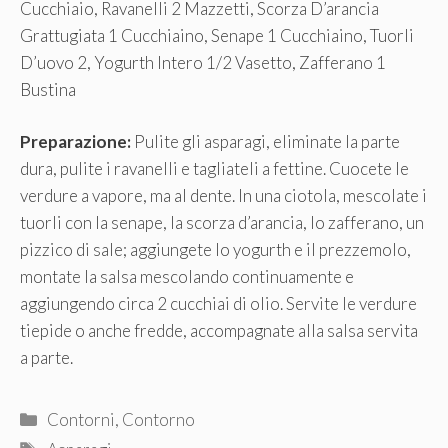
Cucchiaio, Ravanelli 2 Mazzetti, Scorza D’arancia
Grattugiata 1 Cucchiaino, Senape 1 Cucchiaino, Tuorli
D’uovo 2, Yogurth Intero 1/2 Vasetto, Zafferano 1
Bustina
Preparazione:
Pulite gli asparagi, eliminate la parte
dura, pulite i ravanelli e tagliateli a fettine. Cuocete le
verdure a vapore, ma al dente. In una ciotola, mescolate i
tuorli con la senape, la scorza d’arancia, lo zafferano, un
pizzico di sale; aggiungete lo yogurth e il prezzemolo,
montate la salsa mescolando continuamente e
aggiungendo circa 2 cucchiai di olio. Servite le verdure
tiepide o anche fredde, accompagnate alla salsa servita
a parte.
Categorie
Contorni
,
Contorno
Tag