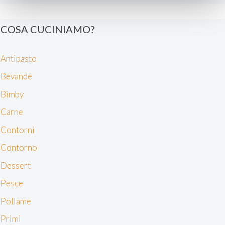
Approfondisci come vengono elaborati i tuoi dati personali
e imposta le tue preferenze nella
sezione dettagli
. Puoi
COSA CUCINIAMO?
modificare o ritirare il tuo consenso in qualsiasi momento
dalla Dichiarazione sui cookie.
Antipasto
Noi e i nostri partner trattiamo i tuoi dati personali, ad
Bevande
esempio il tuo indirizzo IP, utilizzando tecnologie quali i
Bimby
cookie e/o altri strumenti di tracciamento, per
memorizzare e accedere alle informazioni sul tuo
Carne
dispositivo. Ciò è finalizzato a pubblicare annunci e
Contorni
contenuti personalizzati, valutare pubblicità e contenuti,
analizzare gli utenti e sviluppare il prodotto. Puoi
Contorno
scegliere chi utilizza i tuoi dati e per quali scopi.
Dessert
Approfondisci come vengono elaborati i tuoi dati personali
e imposta le tue preferenze nella sezione dettagli. Puoi
Pesce
modificare o revocare il tuo consenso in qualsiasi
Pollame
momento dalla Dichiarazione sui cookie. Utilizziamo i
cookie tecnici e, previo consenso, anche cookie di
Primi