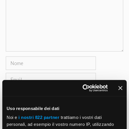
Nome
Email
Sito
web
Uso responsabile dei dati
Salva il mio nome, email e sito web in questo
browser per la prossima volta che commento.
Noi e
i nostri 822 partner
trattiamo i vostri dati
personali, ad esempio il vostro numero IP, utilizzando