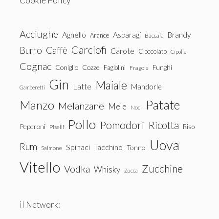
Cookie Policy
Acciughe
Agnello
Asparagi
Brandy
Arance
Baccalà
Carciofi
Burro
Caffè
Carote
Cioccolato
Cipolle
Cognac
Coniglio
Cozze
Fagiolini
Funghi
Fragole
Gin
Maiale
Latte
Mandorle
Gamberetti
Patate
Manzo
Melanzane
Mele
Noci
Pollo
Pomodori
Ricotta
Peperoni
Riso
Piselli
Uova
Rum
Spinaci
Tacchino
Tonno
Salmone
Vitello
Zucchine
Vodka
Whisky
Zucca
il Network: