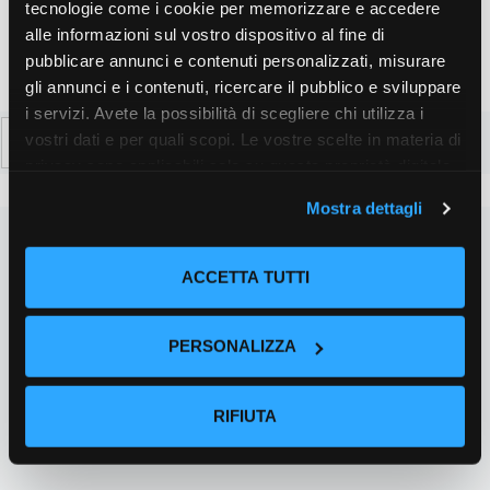
tecnologie come i cookie per memorizzare e accedere
alle informazioni sul vostro dispositivo al fine di
pubblicare annunci e contenuti personalizzati, misurare
gli annunci e i contenuti, ricercare il pubblico e sviluppare
i servizi. Avete la possibilità di scegliere chi utilizza i
Ricerca
vostri dati e per quali scopi. Le vostre scelte in materia di
per:
privacy sono applicabili solo su questa proprietà digitale
in cui avete effettuato le vostre scelte. È possibile
Mostra dettagli
modificare o revocare il proprio consenso in qualsiasi
momento dalla Dichiarazione sui cookie o facendo clic
sull'icona di attivazione della privacy.
ACCETTA TUTTI
Con il tuo consenso, vorremmo anche:
PERSONALIZZA
raccogliere informazioni sulla tua posizione
geografica, con un'approssimazione di qualche
metro,
RIFIUTA
Identificare il tuo dispositivo, scansionandolo
attivamente alla ricerca di caratteristiche specifiche
(impronte digitali).