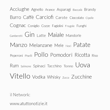
Acciughe
Agnello
Asparagi
Brandy
Arance
Baccalà
Carciofi
Burro
Caffè
Carote
Cioccolato
Cipolle
Cognac
Coniglio
Cozze
Fagiolini
Funghi
Fragole
Gin
Maiale
Latte
Mandorle
Gamberetti
Patate
Manzo
Melanzane
Mele
Noci
Pollo
Pomodori
Ricotta
Peperoni
Riso
Piselli
Uova
Rum
Spinaci
Tacchino
Tonno
Salmone
Vitello
Zucchine
Vodka
Whisky
Zucca
il Network:
www.atuttonotizie.it