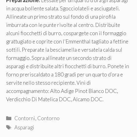
Preparazione:
Lessate per un quarto d’ora gli asparagi
in acqua bollente salata. Sgocciolateli e asciugateli.
Allineate un primo strato sul fondo di una pirofila
imburrata con le punte rivolte al centro. Distribuite
alcuni fiocchetti di burro, cospargete con il formaggio
grattugiato e coprite con l’Emmenthal tagliato a fettine
sottili. Preparate la besciamella e versatela calda sul
formaggio. Sopra allineate un secondo strato di
asparagi e distribuite altri fiocchetti di burro. Ponete in
forno preriscaldato a 180 gradi per un quarto d’ora e
servite nello stesso recipiente. Vini di
accompagnamento: Alto Adige Pinot Bianco DOC,
Verdicchio Di Matelica DOC, Alcamo DOC.
Categorie
Contorni
,
Contorno
Tag
Asparagi