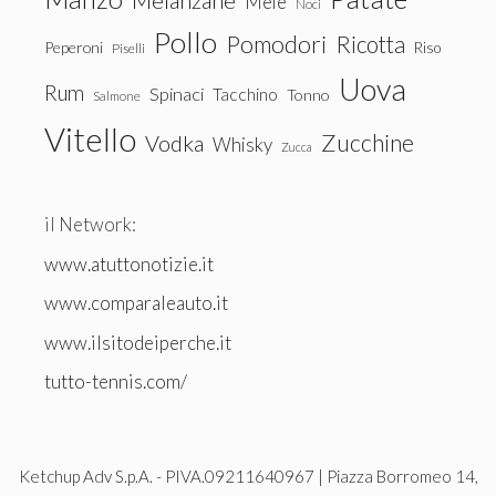
Melanzane
Mele
Noci
Pollo
Pomodori
Ricotta
Peperoni
Riso
Piselli
Uova
Rum
Spinaci
Tacchino
Tonno
Salmone
Vitello
Zucchine
Vodka
Whisky
Zucca
il Network:
www.atuttonotizie.it
www.comparaleauto.it
www.ilsitodeiperche.it
tutto-tennis.com/
Ketchup Adv S.p.A. - PIVA.09211640967 | Piazza Borromeo 14,