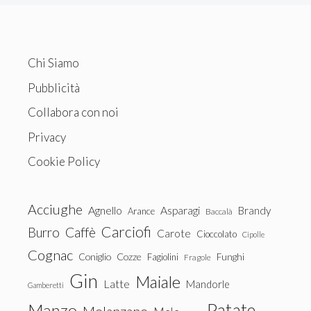
Chi Siamo
Pubblicità
Collabora con noi
Privacy
Cookie Policy
Acciughe
Agnello
Asparagi
Brandy
Arance
Baccalà
Carciofi
Burro
Caffè
Carote
Cioccolato
Cipolle
Cognac
Coniglio
Cozze
Fagiolini
Funghi
Fragole
Gin
Maiale
Latte
Mandorle
Gamberetti
Patate
Manzo