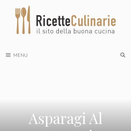
Vai
al
contenuto
MENU
Asparagi Al