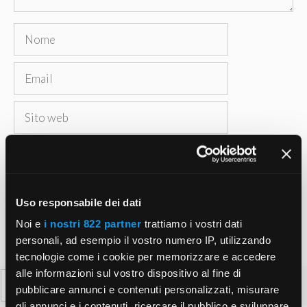
Nome
Email
Sito
web
Salva il mio nome, email e sito web in questo
browser per la prossima volta che commento.
Uso responsabile dei dati
Noi e
i nostri 822 partner
trattiamo i vostri dati
personali, ad esempio il vostro numero IP, utilizzando
tecnologie come i cookie per memorizzare e accedere
alle informazioni sul vostro dispositivo al fine di
Ricerca
pubblicare annunci e contenuti personalizzati, misurare
per:
gli annunci e i contenuti, ricercare il pubblico e sviluppare