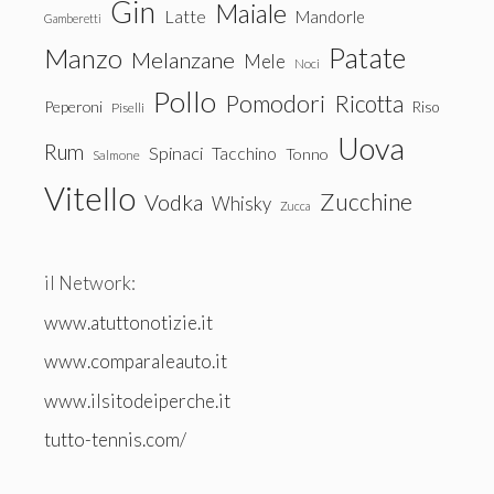
Gin
Maiale
Latte
Mandorle
Gamberetti
Patate
Manzo
Melanzane
Mele
Noci
Pollo
Pomodori
Ricotta
Peperoni
Riso
Piselli
Uova
Rum
Spinaci
Tacchino
Tonno
Salmone
Vitello
Zucchine
Vodka
Whisky
Zucca
il Network:
www.atuttonotizie.it
www.comparaleauto.it
www.ilsitodeiperche.it
tutto-tennis.com/