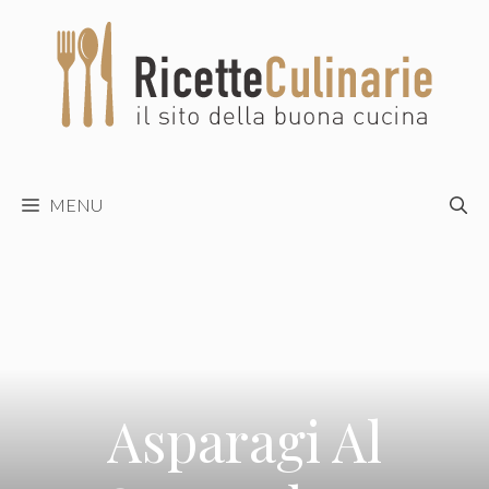
Vai
al
contenuto
MENU
Asparagi Al