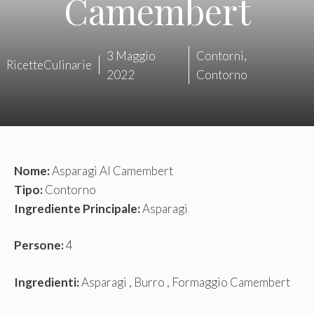
Camembert
3 Maggio
Contorni
,
RicetteCulinarie
2022
Contorno
Nome:
Asparagi Al Camembert
Tipo:
Contorno
Ingrediente Principale:
Asparagi
Persone:
4
Ingredienti:
Asparagi , Burro , Formaggio Camembert