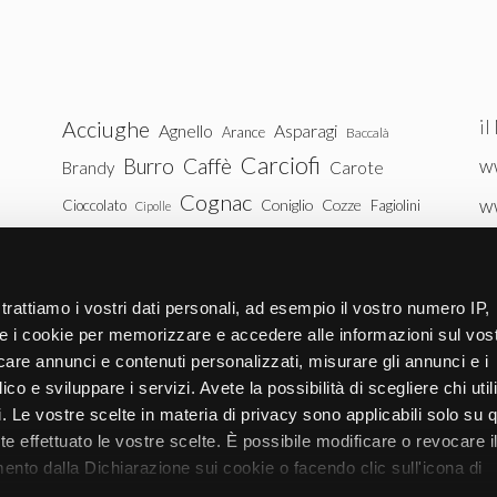
il
Acciughe
Agnello
Asparagi
Arance
Baccalà
Carciofi
Burro
Caffè
ww
Brandy
Carote
Cognac
w
Coniglio
Cozze
Cioccolato
Fagiolini
Cipolle
Gin
Maiale
ww
Latte
Funghi
Fragole
Gamberetti
Manzo
tu
Melanzane
Mele
Mandorle
Noci
trattiamo i vostri dati personali, ad esempio il vostro numero IP,
Pollo
Patate
e i cookie per memorizzare e accedere alle informazioni sul vos
Peperoni
Piselli
licare annunci e contenuti personalizzati, misurare gli annunci e i
Pomodori
Ricotta
Rum
Riso
Salmone
ico e sviluppare i servizi. Avete la possibilità di scegliere chi util
Vitello
Uova
pi. Le vostre scelte in materia di privacy sono applicabili solo su 
Spinaci
Tacchino
Tonno
ete effettuato le vostre scelte. È possibile modificare o revocare i
Zucchine
Vodka
Whisky
nto dalla Dichiarazione sui cookie o facendo clic sull'icona di
Zucca