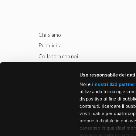
Chi Siamo
Pubblicità
Collabora con noi
Privacy
Uso responsabile dei dati
Cookie Policy
Noi e
i nostri 822 partner
utilizzando tecnologie com
dispositivo al fine di pubb
contenuti, ricercare il pubbl
vostri dati e per quali sco
proprietà digitale in cui av
consenso in qualsiasi mome
attivazione della privacy.