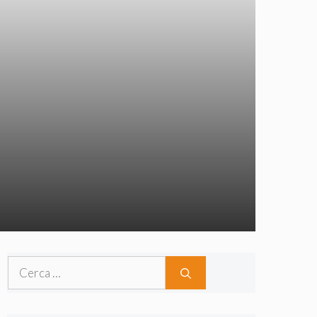
Ricerca
per: