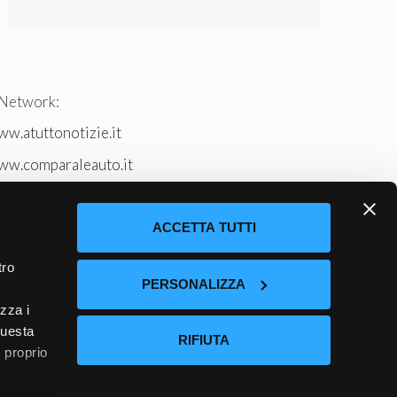
 Network:
w.atuttonotizie.it
ww.comparaleauto.it
w.ilsitodeiperche.it
tto-tennis.com/
ACCETTA TUTTI
tro
PERSONALIZZA
izza i
questa
RIFIUTA
l proprio