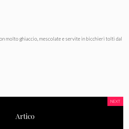
on molto ghiaccio, mescolate e servite in bicchieri tolti dal
NEXT
Artico