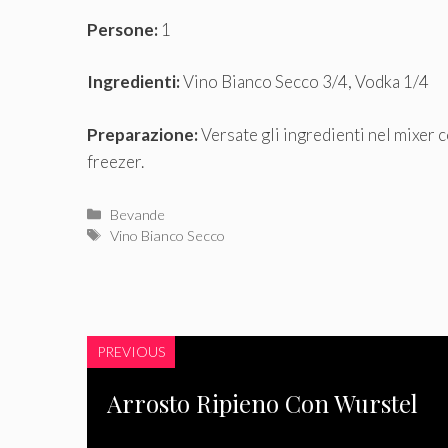
Persone:
1
Ingredienti:
Vino Bianco Secco 3/4, Vodka 1/4
Preparazione:
Versate gli ingredienti nel mixer c
freezer.
Categorie
Bevande
Tag
Vino Bianco Secco
PREVIOUS
Arrosto Ripieno Con Wurstel