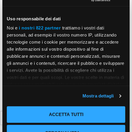
Nome
Uso responsabile dei dati
Email
Noi e
i nostri 822 partner
trattiamo i vostri dati
personali, ad esempio il vostro numero IP, utilizzando
tecnologie come i cookie per memorizzare e accedere
Sito
alle informazioni sul vostro dispositivo al fine di
web
pubblicare annunci e contenuti personalizzati, misurare
Salva il mio nome, email e sito web in questo
gli annunci e i contenuti, ricercare il pubblico e sviluppare
browser per la prossima volta che commento.
i servizi. Avete la possibilità di scegliere chi utilizza i
vostri dati e per quali scopi. Le vostre scelte in materia di
privacy sono applicabili solo su questa proprietà digitale
in cui avete effettuato le vostre scelte. È possibile
Mostra dettagli
modificare o revocare il proprio consenso in qualsiasi
momento dalla Dichiarazione sui cookie o facendo clic
sull'icona di attivazione della privacy.
Ricerca
ACCETTA TUTTI
per:
Con il tuo consenso, vorremmo anche: