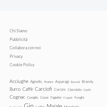
Chi Siamo
Pubblicità
Collabora con noi
Privacy
Cookie Policy
Acciughe
Agnello
Asparagi
Brandy
Arance
Baccalà
Carciofi
Burro
Caffè
Carote
Cioccolato
Cipolle
Cognac
Coniglio
Cozze
Fagiolini
Funghi
Fragole
Gin
Maiale
Latte
Mandorle