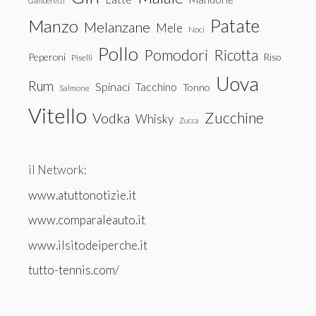
Gamberetti
Patate
Manzo
Melanzane
Mele
Noci
Pollo
Pomodori
Ricotta
Peperoni
Riso
Piselli
Uova
Rum
Spinaci
Tacchino
Tonno
Salmone
Vitello
Zucchine
Vodka
Whisky
Zucca
il Network:
www.atuttonotizie.it
www.comparaleauto.it
www.ilsitodeiperche.it
tutto-tennis.com/