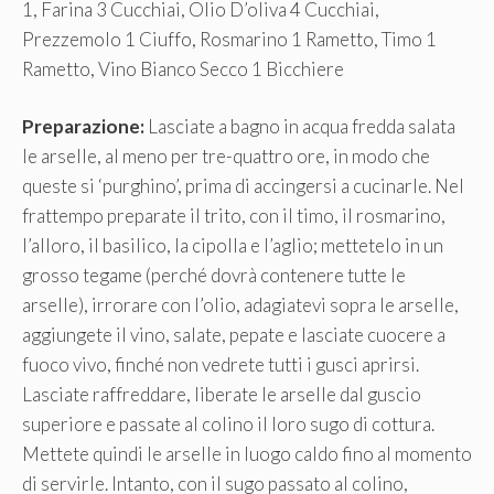
1, Farina 3 Cucchiai, Olio D’oliva 4 Cucchiai,
Prezzemolo 1 Ciuffo, Rosmarino 1 Rametto, Timo 1
Rametto, Vino Bianco Secco 1 Bicchiere
Preparazione:
Lasciate a bagno in acqua fredda salata
le arselle, al meno per tre-quattro ore, in modo che
queste si ‘purghino’, prima di accingersi a cucinarle. Nel
frattempo preparate il trito, con il timo, il rosmarino,
l’alloro, il basilico, la cipolla e l’aglio; mettetelo in un
grosso tegame (perché dovrà contenere tutte le
arselle), irrorare con l’olio, adagiatevi sopra le arselle,
aggiungete il vino, salate, pepate e lasciate cuocere a
fuoco vivo, finché non vedrete tutti i gusci aprirsi.
Lasciate raffreddare, liberate le arselle dal guscio
superiore e passate al colino il loro sugo di cottura.
Mettete quindi le arselle in luogo caldo fino al momento
di servirle. Intanto, con il sugo passato al colino,