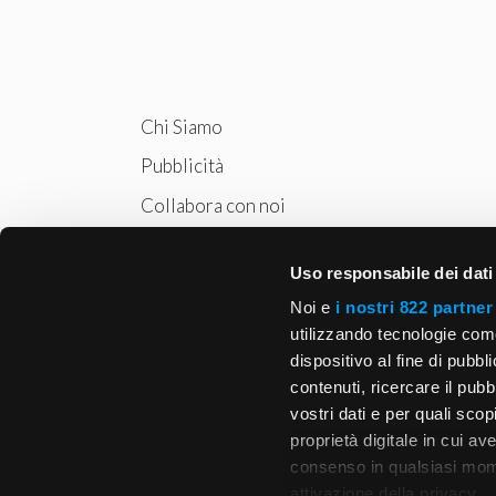
Chi Siamo
Pubblicità
Collabora con noi
Privacy
Uso responsabile dei dati
Cookie Policy
Noi e
i nostri 822 partner
utilizzando tecnologie com
dispositivo al fine di pubb
contenuti, ricercare il pubbl
vostri dati e per quali sco
proprietà digitale in cui av
consenso in qualsiasi mome
attivazione della privacy.