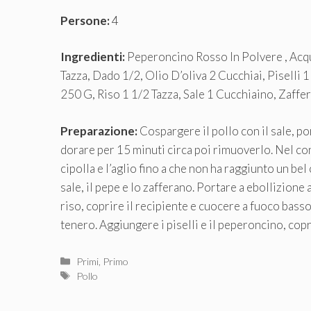
Persone:
4
Ingredienti:
Peperoncino Rosso In Polvere , Acqua
Tazza, Dado 1/2, Olio D’oliva 2 Cucchiai, Piselli 
250 G, Riso 1 1/2 Tazza, Sale 1 Cucchiaino, Zaff
Preparazione:
Cospargere il pollo con il sale, por
dorare per 15 minuti circa poi rimuoverlo. Nel con
cipolla e l’aglio fino a che non ha raggiunto un bel
sale, il pepe e lo zafferano. Portare a ebollizione
riso, coprire il recipiente e cuocere a fuoco basso 
tenero. Aggiungere i piselli e il peperoncino, copri
Categorie
Primi
,
Primo
Tag
Pollo