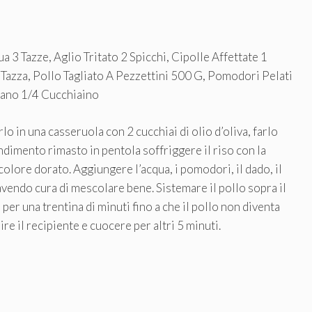
 3 Tazze, Aglio Tritato 2 Spicchi, Cipolle Affettate 1
1 Tazza, Pollo Tagliato A Pezzettini 500 G, Pomodori Pelati
erano 1/4 Cucchiaino
lo in una casseruola con 2 cucchiai di olio d’oliva, farlo
dimento rimasto in pentola soffriggere il riso con la
 colore dorato. Aggiungere l’acqua, i pomodori, il dado, il
 avendo cura di mescolare bene. Sistemare il pollo sopra il
per una trentina di minuti fino a che il pollo non diventa
re il recipiente e cuocere per altri 5 minuti.