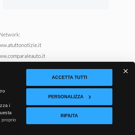
 Network:
w.atuttonotizie.it
ww.comparaleauto.it
w.ilsitodeiperche.it
tto-tennis.com/
ACCETTA TUTTI
tro
PERSONALIZZA
izza i
questa
RIFIUTA
l proprio