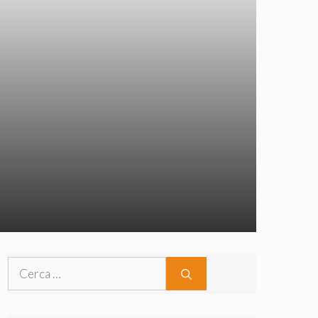
Ricerca
per: