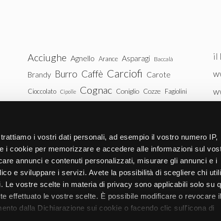
il
Acciughe
Agnello
Asparagi
Arance
Baccalà
Carciofi
Burro
Caffè
ww
Brandy
Carote
Cognac
w
Coniglio
Cozze
Cioccolato
Fagiolini
Cipolle
Gin
Maiale
ww
Latte
Funghi
Fragole
Gamberetti
Manzo
tu
Melanzane
Mele
Mandorle
Noci
trattiamo i vostri dati personali, ad esempio il vostro numero IP,
Pollo
Patate
e i cookie per memorizzare e accedere alle informazioni sul vos
Peperoni
Piselli
licare annunci e contenuti personalizzati, misurare gli annunci e i
Pomodori
Ricotta
Rum
Riso
Salmone
ico e sviluppare i servizi. Avete la possibilità di scegliere chi util
Vitello
Uova
pi. Le vostre scelte in materia di privacy sono applicabili solo su 
Spinaci
Tacchino
Tonno
ete effettuato le vostre scelte. È possibile modificare o revocare i
Zucchine
Vodka
Whisky
nto dalla Dichiarazione sui cookie o facendo clic sull'icona di
Zucca