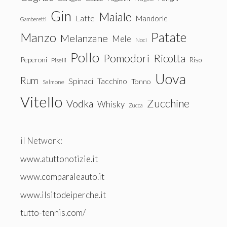
Gin
Maiale
Latte
Mandorle
Gamberetti
Patate
Manzo
Melanzane
Mele
Noci
Pollo
Pomodori
Ricotta
Peperoni
Riso
Piselli
Uova
Rum
Spinaci
Tacchino
Tonno
Salmone
Vitello
Zucchine
Vodka
Whisky
Zucca
il Network:
www.atuttonotizie.it
www.comparaleauto.it
www.ilsitodeiperche.it
tutto-tennis.com/