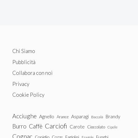
Chi Siamo
Pubblicità
Collabora con noi
Privacy
Cookie Policy
Acciughe
Agnello
Asparagi
Brandy
Arance
Baccalà
Carciofi
Burro
Caffè
Carote
Cioccolato
Cipolle
Cognac
Coniglio
Cozze
Fagiolini
Funghi
Fragole