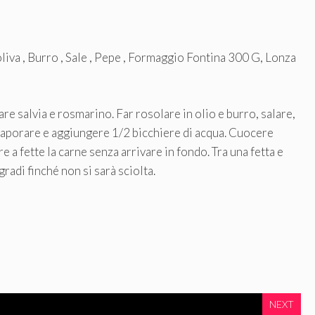
oliva , Burro , Sale , Pepe , Formaggio Fontina 300 G, Lonza
lare salvia e rosmarino. Far rosolare in olio e burro, salare,
evaporare e aggiungere 1/2 bicchiere di acqua. Cuocere
re a fette la carne senza arrivare in fondo. Tra una fetta e
gradi finché non si sarà sciolta.
NEXT