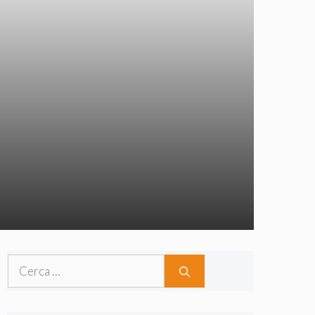
Ricerca
per: