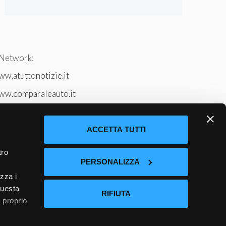
 Network:
w.atuttonotizie.it
ww.comparaleauto.it
w.ilsitodeiperche.it
tto-tennis.com/
ACCETTA TUTTI
tro
PERSONALIZZA
izza i
questa
RIFIUTA
l proprio