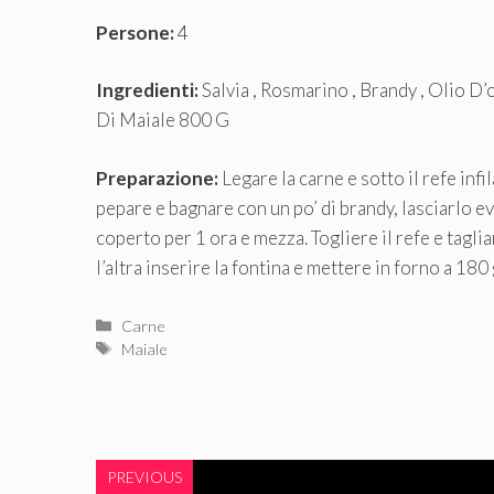
Persone:
4
Ingredienti:
Salvia , Rosmarino , Brandy , Olio D’
Di Maiale 800 G
Preparazione:
Legare la carne e sotto il refe infi
pepare e bagnare con un po’ di brandy, lasciarlo 
coperto per 1 ora e mezza. Togliere il refe e taglia
l’altra inserire la fontina e mettere in forno a 180 
Categorie
Carne
Tag
Maiale
PREVIOUS