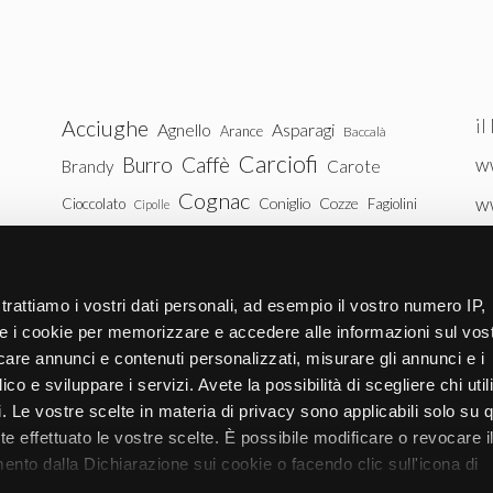
il
Acciughe
Agnello
Asparagi
Arance
Baccalà
Carciofi
Burro
Caffè
ww
Brandy
Carote
Cognac
w
Coniglio
Cozze
Cioccolato
Fagiolini
Cipolle
Gin
Maiale
ww
Latte
Funghi
Fragole
Gamberetti
Manzo
tu
Melanzane
Mele
Mandorle
Noci
trattiamo i vostri dati personali, ad esempio il vostro numero IP,
Pollo
Patate
e i cookie per memorizzare e accedere alle informazioni sul vos
Peperoni
Piselli
licare annunci e contenuti personalizzati, misurare gli annunci e i
Pomodori
Ricotta
Rum
Riso
Salmone
ico e sviluppare i servizi. Avete la possibilità di scegliere chi util
Vitello
Uova
pi. Le vostre scelte in materia di privacy sono applicabili solo su 
Spinaci
Tacchino
Tonno
ete effettuato le vostre scelte. È possibile modificare o revocare i
Zucchine
Vodka
Whisky
nto dalla Dichiarazione sui cookie o facendo clic sull'icona di
Zucca