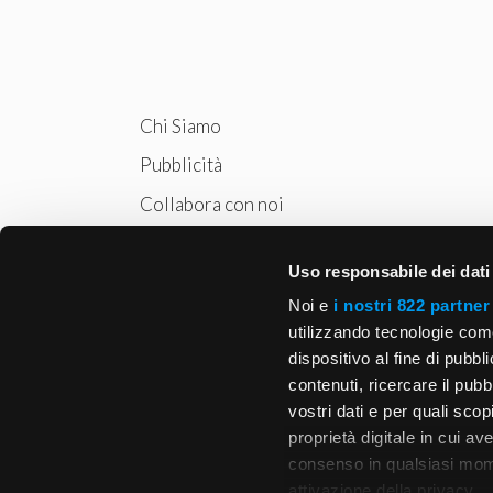
Chi Siamo
Pubblicità
Collabora con noi
Privacy
Uso responsabile dei dati
Cookie Policy
Noi e
i nostri 822 partner
utilizzando tecnologie com
dispositivo al fine di pubb
contenuti, ricercare il pubbl
vostri dati e per quali sco
proprietà digitale in cui av
consenso in qualsiasi mome
attivazione della privacy.