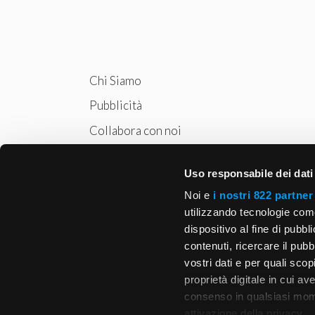
Chi Siamo
Pubblicità
Collabora con noi
Privacy
Uso responsabile dei dati
Cookie Policy
Noi e
i nostri 822 partner
utilizzando tecnologie com
dispositivo al fine di pubb
contenuti, ricercare il pubbl
vostri dati e per quali sco
proprietà digitale in cui av
consenso in qualsiasi mome
attivazione della privacy.