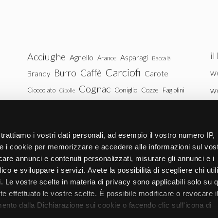
il
Acciughe
Agnello
Asparagi
Arance
Baccalà
Carciofi
Burro
Caffè
ww
Brandy
Carote
Cognac
w
Coniglio
Cozze
Cioccolato
Fagiolini
Cipolle
Gin
Maiale
ww
Latte
Funghi
Fragole
Gamberetti
Manzo
tu
Melanzane
Mele
Mandorle
Noci
trattiamo i vostri dati personali, ad esempio il vostro numero IP,
Pollo
Patate
e i cookie per memorizzare e accedere alle informazioni sul vos
Peperoni
Piselli
licare annunci e contenuti personalizzati, misurare gli annunci e i
Pomodori
Ricotta
Rum
Riso
Salmone
ico e sviluppare i servizi. Avete la possibilità di scegliere chi util
Vitello
Uova
pi. Le vostre scelte in materia di privacy sono applicabili solo su 
Spinaci
Tacchino
Tonno
ete effettuato le vostre scelte. È possibile modificare o revocare i
Zucchine
Vodka
Whisky
nto dalla Dichiarazione sui cookie o facendo clic sull'icona di
Zucca