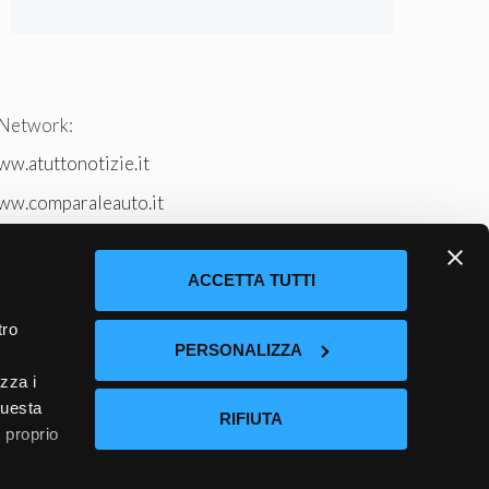
 Network:
w.atuttonotizie.it
ww.comparaleauto.it
w.ilsitodeiperche.it
tto-tennis.com/
ACCETTA TUTTI
tro
PERSONALIZZA
izza i
questa
RIFIUTA
l proprio