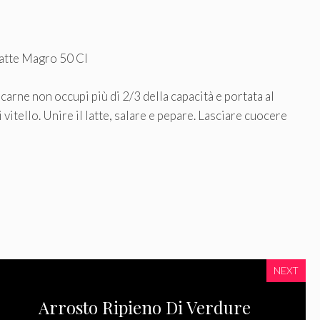
Latte Magro 50 Cl
 carne non occupi più di 2/3 della capacità e portata al
 vitello. Unire il latte, salare e pepare. Lasciare cuocere
NEXT
Arrosto Ripieno Di Verdure