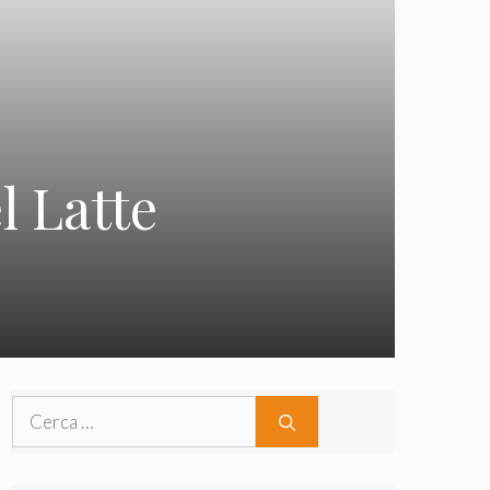
l Latte
Ricerca
per: