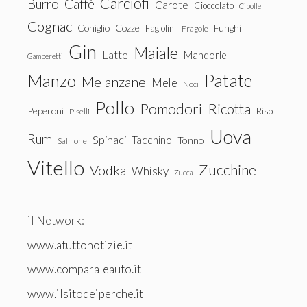
Carciofi
Burro
Caffè
Carote
Cioccolato
Cipolle
Cognac
Coniglio
Cozze
Fagiolini
Funghi
Fragole
Gin
Maiale
Latte
Mandorle
Gamberetti
Patate
Manzo
Melanzane
Mele
Noci
Pollo
Pomodori
Ricotta
Peperoni
Riso
Piselli
Uova
Rum
Spinaci
Tacchino
Tonno
Salmone
Vitello
Zucchine
Vodka
Whisky
Zucca
il Network:
www.atuttonotizie.it
www.comparaleauto.it
www.ilsitodeiperche.it