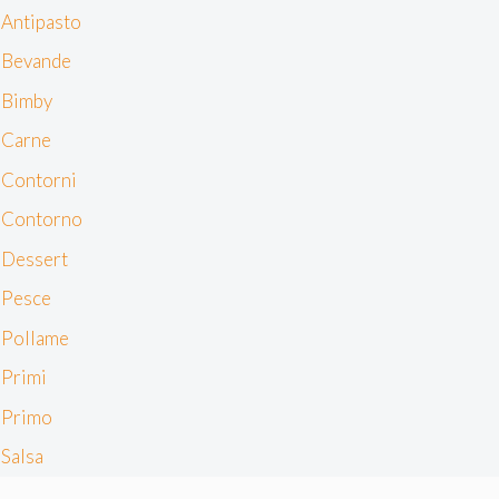
analizzare gli utenti e sviluppare il prodotto. Puoi
Antipasto
scegliere chi utilizza i tuoi dati e per quali scopi.
Bevande
Approfondisci come vengono elaborati i tuoi dati personali
e imposta le tue preferenze nella sezione dettagli. Puoi
Bimby
modificare o revocare il tuo consenso in qualsiasi
Carne
momento dalla Dichiarazione sui cookie. Utilizziamo i
cookie tecnici e, previo consenso, anche cookie di
Contorni
profilazione o altri strumenti di tracciamento, anche di
Contorno
terze parti, per personalizzare contenuti ed annunci, per
fornire funzionalità dei social media e per analizzare il
Dessert
nostro traffico, come meglio indicato nella
Cookie Policy
Pesce
. Chiudendo questo banner tramite l’apposito comando
Pollame
“X” continuerai la navigazione del sito in assenza di
cookie o altri strumenti di tracciamento diversi da quelli
Primi
tecnici.
Primo
Salsa