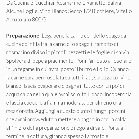
Da Cucina 3 Cucchiai, Rosmarino 1 Rametto, Salvia
Alcune Foglie, Vino Bianco Secco 1/2 Bicchiere, Vitello
Arrotolato 800 G
Preparazione:
Lega bene la carne con dello spago da
cucina ed infila tra la carne e lo spago il rametto di
rosmarino diviso in piccoli pezzetti e le foglie di salvia.
Spolvera di pepe a piacimento. Poni l’arrosto a rosolare
in un tegame in cui avrai posto il burro e l’olio. Quando
la carne sarà ben rosolata su tutti i lati, spruzza col vino
bianco, lascia evaporare e bagna il tutto con un po’ di
acqua calda nella quale avrai sciolto il dado. Incoperchia
e lascia cuocere a fiamma moderata per almeno una
mezz’oretta. Aggiungi a questo punto i funghi porcini
che avrai provveduto a mettere a bagno in acqua calda
all’inizio della preparazione e regola di sale. Porta a
termine la cottura, girando spesso l’arrosto e