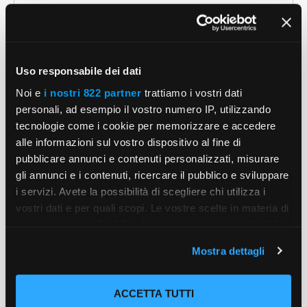
Uso responsabile dei dati
Nome
Noi e
i nostri 822 partner
trattiamo i vostri dati
personali, ad esempio il vostro numero IP, utilizzando
Email
tecnologie come i cookie per memorizzare e accedere
alle informazioni sul vostro dispositivo al fine di
Sito
pubblicare annunci e contenuti personalizzati, misurare
web
gli annunci e i contenuti, ricercare il pubblico e sviluppare
i servizi. Avete la possibilità di scegliere chi utilizza i
Salva il mio nome, email e sito web in questo
vostri dati e per quali scopi. Le vostre scelte in materia di
browser per la prossima volta che commento.
privacy sono applicabili solo su questa proprietà digitale
in cui avete effettuato le vostre scelte. È possibile
Mostra dettagli
modificare o revocare il proprio consenso in qualsiasi
momento dalla Dichiarazione sui cookie o facendo clic
sull'icona di attivazione della privacy.
ACCETTA TUTTI