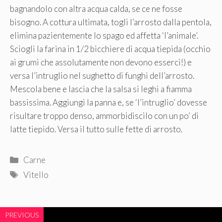
bagnandolo con altra acqua calda, se ce ne fosse
bisogno. A cottura ultimata, togli l’arrosto dalla pentola,
elimina pazientemente lo spago ed affetta ‘l’animale’.
Sciogli la farina in 1/2 bicchiere di acqua tiepida (occhio
ai grumi che assolutamente non devono esserci!) e
versa l’intruglio nel sughetto di funghi dell’arrosto.
Mescola bene e lascia che la salsa si leghi a fiamma
bassissima. Aggiungi la panna e, se ‘l’intruglio’ dovesse
risultare troppo denso, ammorbidiscilo con un po’ di
latte tiepido. Versa il tutto sulle fette di arrosto.
Categorie
Carne
Tag
Vitello
PREVIOUS