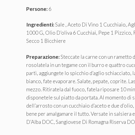
Persone:
6
Ingredienti:
Sale , Aceto Di Vino 1 Cucchiaio, Ag
1000 G, Olio D’oliva 6 Cucchiai, Pepe 1 Pizzico,
Secco 1 Bicchiere
Preparazione:
Steccate la carne con un rametto d
rosolatela in un tegame con il burro e quattro cuc
parti, aggiungete lo spicchio d’aglio schiacciato, la
bianco, fate evaporare. Salate, pepate, coprite. La
mezzo. Ritiratela dal fuoco, fatela riposare 10 minu
disponetele sul piatto da portata. Al momento di se
dell’arrosto con un cucchiaio d’aceto e due d’olio
bene per amalgamare il tutto. Versate in salsiera
D’Alba DOC, Sangiovese Di Romagna Riserva D