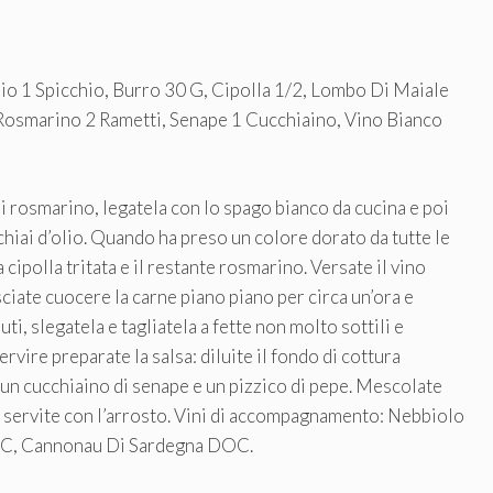
lio 1 Spicchio, Burro 30 G, Cipolla 1/2, Lombo Di Maiale
 Rosmarino 2 Rametti, Senape 1 Cucchiaino, Vino Bianco
i rosmarino, legatela con lo spago bianco da cucina e poi
chiai d’olio. Quando ha preso un colore dorato da tutte le
 cipolla tritata e il restante rosmarino. Versate il vino
sciate cuocere la carne piano piano per circa un’ora e
ti, slegatela e tagliatela a fette non molto sottili e
rvire preparate la salsa: diluite il fondo di cottura
, un cucchiaino di senape e un pizzico di pepe. Mescolate
 e servite con l’arrosto. Vini di accompagnamento: Nebbiolo
OC, Cannonau Di Sardegna DOC.