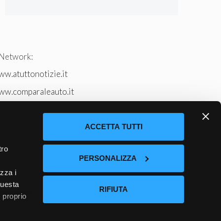
 Network:
w.atuttonotizie.it
ww.comparaleauto.it
w.ilsitodeiperche.it
tto-tennis.com/
ACCETTA TUTTI
tro
PERSONALIZZA
izza i
questa
RIFIUTA
l proprio