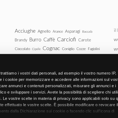
il
Acciughe
Agnello
Asparagi
Arance
Baccalà
Carciofi
Burro
Caffè
ww
Brandy
Carote
Cognac
w
Coniglio
Cozze
Cioccolato
Fagiolini
Cipolle
Gin
Maiale
ww
Latte
Funghi
Fragole
Gamberetti
Manzo
tu
Melanzane
Mele
Mandorle
Noci
trattiamo i vostri dati personali, ad esempio il vostro numero IP,
Pollo
Patate
e i cookie per memorizzare e accedere alle informazioni sul vos
Peperoni
Piselli
licare annunci e contenuti personalizzati, misurare gli annunci e i
Pomodori
Ricotta
Rum
Riso
Salmone
ico e sviluppare i servizi. Avete la possibilità di scegliere chi util
Vitello
Uova
pi. Le vostre scelte in materia di privacy sono applicabili solo su 
Spinaci
Tacchino
Tonno
ete effettuato le vostre scelte. È possibile modificare o revocare i
Zucchine
Vodka
Whisky
nto dalla Dichiarazione sui cookie o facendo clic sull'icona di
Zucca