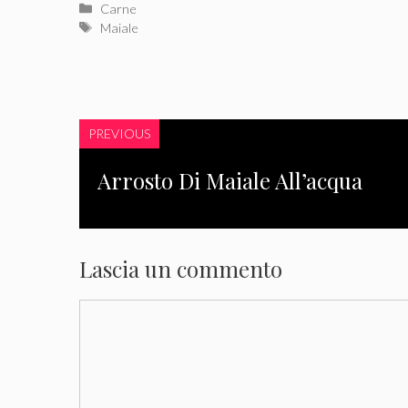
Categorie
Carne
Tag
Maiale
PREVIOUS
Arrosto Di Maiale All’acqua
Lascia un commento
Commento