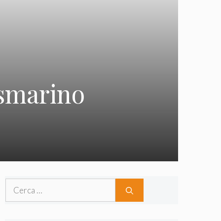
osmarino
Ricerca
per: