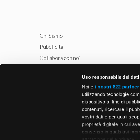
Chi Siamo
Pubblicità
Collabora con noi
Privacy
Uso responsabile dei dati
Cookie Policy
Noi e
i nostri 822 partner
utilizzando tecnologie com
dispositivo al fine di pubb
contenuti, ricercare il pubbl
vostri dati e per quali sco
proprietà digitale in cui av
consenso in qualsiasi mome
attivazione della privacy.