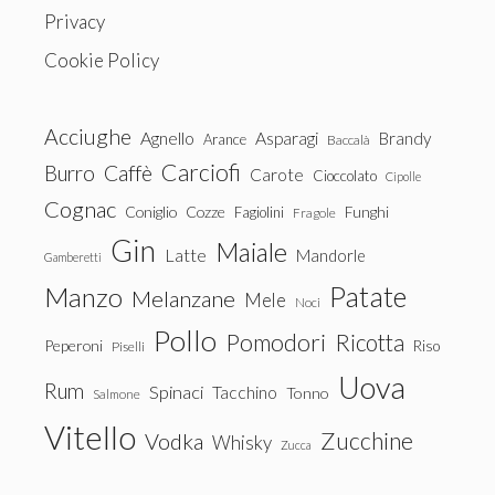
Privacy
Cookie Policy
Acciughe
Agnello
Asparagi
Brandy
Arance
Baccalà
Carciofi
Burro
Caffè
Carote
Cioccolato
Cipolle
Cognac
Coniglio
Cozze
Fagiolini
Funghi
Fragole
Gin
Maiale
Latte
Mandorle
Gamberetti
Patate
Manzo
Melanzane
Mele
Noci
Pollo
Pomodori
Ricotta
Peperoni
Riso
Piselli
Uova
Rum
Spinaci
Tacchino
Tonno
Salmone
Vitello
Zucchine
Vodka
Whisky
Zucca