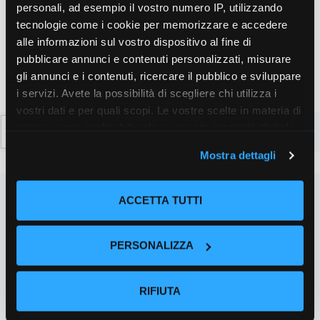
personali, ad esempio il vostro numero IP, utilizzando
browser per la prossima volta che commento.
tecnologie come i cookie per memorizzare e accedere
alle informazioni sul vostro dispositivo al fine di
pubblicare annunci e contenuti personalizzati, misurare
gli annunci e i contenuti, ricercare il pubblico e sviluppare
i servizi. Avete la possibilità di scegliere chi utilizza i
vostri dati e per quali scopi. Le vostre scelte in materia di
Ricerca
privacy sono applicabili solo su questa proprietà digitale
per:
in cui avete effettuato le vostre scelte. È possibile
Mostra dettagli
modificare o revocare il proprio consenso in qualsiasi
momento dalla Dichiarazione sui cookie o facendo clic
sull'icona di attivazione della privacy.
ACCETTA TUTTI
Con il tuo consenso, vorremmo anche:
PERSONALIZZA
raccogliere informazioni sulla tua posizione
geografica, con un'approssimazione di qualche
metro,
RIFIUTA
Identificare il tuo dispositivo, scansionandolo
attivamente alla ricerca di caratteristiche specifiche