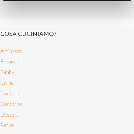
(impronte digitali).
Approfondisci come vengono elaborati i tuoi dati personali
e imposta le tue preferenze nella
sezione dettagli
. Puoi
modificare o ritirare il tuo consenso in qualsiasi momento
COSA CUCINIAMO?
dalla Dichiarazione sui cookie.
Antipasto
Noi e i nostri partner trattiamo i tuoi dati personali, ad
esempio il tuo indirizzo IP, utilizzando tecnologie quali i
Bevande
cookie e/o altri strumenti di tracciamento, per
Bimby
memorizzare e accedere alle informazioni sul tuo
dispositivo. Ciò è finalizzato a pubblicare annunci e
Carne
contenuti personalizzati, valutare pubblicità e contenuti,
Contorni
analizzare gli utenti e sviluppare il prodotto. Puoi
scegliere chi utilizza i tuoi dati e per quali scopi.
Contorno
Approfondisci come vengono elaborati i tuoi dati personali
Dessert
e imposta le tue preferenze nella sezione dettagli. Puoi
modificare o revocare il tuo consenso in qualsiasi
Pesce
momento dalla Dichiarazione sui cookie. Utilizziamo i