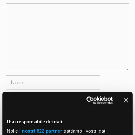
Commento
Nome
Email
Sito
web
Uso responsabile dei dati
Salva il mio nome, email e sito web in questo
Noi e
i nostri 822 partner
trattiamo i vostri dati