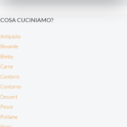
(impronte digitali).
Approfondisci come vengono elaborati i tuoi dati personali
e imposta le tue preferenze nella
sezione dettagli
. Puoi
COSA CUCINIAMO?
modificare o ritirare il tuo consenso in qualsiasi momento
dalla Dichiarazione sui cookie.
Antipasto
Noi e i nostri partner trattiamo i tuoi dati personali, ad
Bevande
esempio il tuo indirizzo IP, utilizzando tecnologie quali i
cookie e/o altri strumenti di tracciamento, per
Bimby
memorizzare e accedere alle informazioni sul tuo
Carne
dispositivo. Ciò è finalizzato a pubblicare annunci e
Contorni
contenuti personalizzati, valutare pubblicità e contenuti,
analizzare gli utenti e sviluppare il prodotto. Puoi
Contorno
scegliere chi utilizza i tuoi dati e per quali scopi.
Dessert
Approfondisci come vengono elaborati i tuoi dati personali
e imposta le tue preferenze nella sezione dettagli. Puoi
Pesce
modificare o revocare il tuo consenso in qualsiasi
Pollame
momento dalla Dichiarazione sui cookie. Utilizziamo i
cookie tecnici e, previo consenso, anche cookie di
Primi