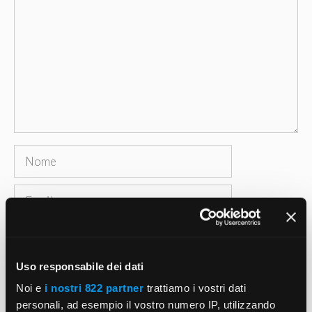
Nome
Email
Sito
web
Uso responsabile dei dati
Salva il mio nome, email e sito web in questo
Noi e
i nostri 822 partner
trattiamo i vostri dati
browser per la prossima volta che commento.
personali, ad esempio il vostro numero IP, utilizzando