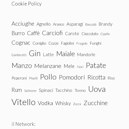
Cookie Policy
Acciughe
Agnello
Asparagi
Brandy
Arance
Baccalà
Carciofi
Burro
Caffè
Carote
Cioccolato
Cipolle
Cognac
Coniglio
Cozze
Fagiolini
Funghi
Fragole
Gin
Maiale
Latte
Mandorle
Gamberetti
Patate
Manzo
Melanzane
Mele
Noci
Pollo
Pomodori
Ricotta
Peperoni
Riso
Piselli
Uova
Rum
Spinaci
Tacchino
Tonno
Salmone
Vitello
Zucchine
Vodka
Whisky
Zucca
il Network: