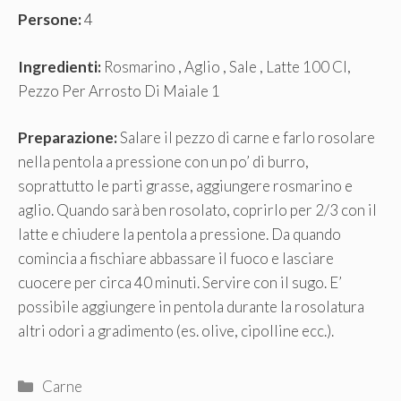
Persone:
4
Ingredienti:
Rosmarino , Aglio , Sale , Latte 100 Cl,
Pezzo Per Arrosto Di Maiale 1
Preparazione:
Salare il pezzo di carne e farlo rosolare
nella pentola a pressione con un po’ di burro,
soprattutto le parti grasse, aggiungere rosmarino e
aglio. Quando sarà ben rosolato, coprirlo per 2/3 con il
latte e chiudere la pentola a pressione. Da quando
comincia a fischiare abbassare il fuoco e lasciare
cuocere per circa 40 minuti. Servire con il sugo. E’
possibile aggiungere in pentola durante la rosolatura
altri odori a gradimento (es. olive, cipolline ecc.).
Categorie
Carne