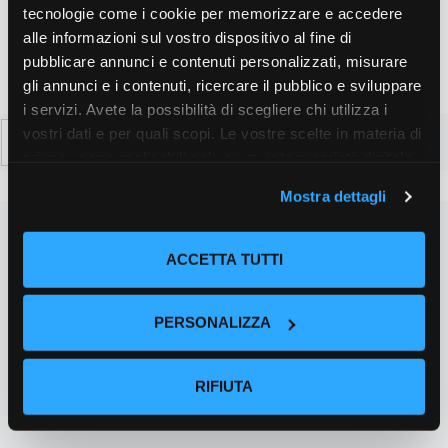
tecnologie come i cookie per memorizzare e accedere
alle informazioni sul vostro dispositivo al fine di
pubblicare annunci e contenuti personalizzati, misurare
gli annunci e i contenuti, ricercare il pubblico e sviluppare
i servizi. Avete la possibilità di scegliere chi utilizza i
Ricerca
vostri dati e per quali scopi. Le vostre scelte in materia di
per:
privacy sono applicabili solo su questa proprietà digitale
in cui avete effettuato le vostre scelte. È possibile
Mostra dettagli
modificare o revocare il proprio consenso in qualsiasi
momento dalla Dichiarazione sui cookie o facendo clic
sull'icona di attivazione della privacy.
ACCETTA TUTTI
Con il tuo consenso, vorremmo anche:
PERSONALIZZA
raccogliere informazioni sulla tua posizione
geografica, con un'approssimazione di qualche
metro,
RIFIUTA
Identificare il tuo dispositivo, scansionandolo
attivamente alla ricerca di caratteristiche specifiche