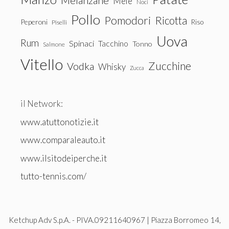
Melanzane
Mele
Noci
Pollo
Pomodori
Ricotta
Peperoni
Riso
Piselli
Uova
Rum
Spinaci
Tacchino
Tonno
Salmone
Vitello
Zucchine
Vodka
Whisky
Zucca
il Network:
www.atuttonotizie.it
www.comparaleauto.it
www.ilsitodeiperche.it
tutto-tennis.com/
Ketchup Adv S.p.A. - PIVA.09211640967 | Piazza Borromeo 14,