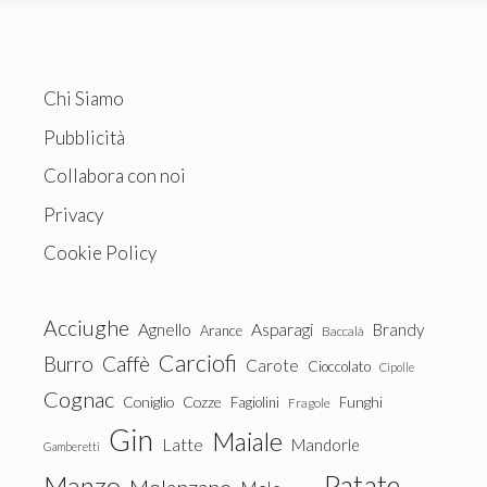
Chi Siamo
Pubblicità
Collabora con noi
Privacy
Cookie Policy
Acciughe
Agnello
Asparagi
Brandy
Arance
Baccalà
Carciofi
Burro
Caffè
Carote
Cioccolato
Cipolle
Cognac
Coniglio
Cozze
Fagiolini
Funghi
Fragole
Gin
Maiale
Latte
Mandorle
Gamberetti
Patate
Manzo