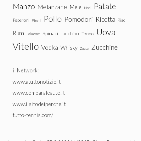
Patate
Manzo
Melanzane
Mele
Noci
Pollo
Pomodori
Ricotta
Peperoni
Riso
Piselli
Uova
Rum
Spinaci
Tacchino
Tonno
Salmone
Vitello
Zucchine
Vodka
Whisky
Zucca
il Network:
www.atuttonotizie.it
www.comparaleauto.it
www.ilsitodeiperche.it
tutto-tennis.com/