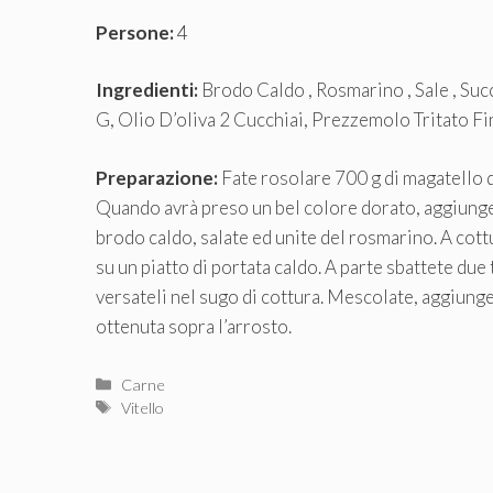
Persone:
4
Ingredienti:
Brodo Caldo , Rosmarino , Sale , Su
G, Olio D’oliva 2 Cucchiai, Prezzemolo Tritato F
Preparazione:
Fate rosolare 700 g di magatello di
Quando avrà preso un bel colore dorato, aggiunge
brodo caldo, salate ed unite del rosmarino. A cottur
su un piatto di portata caldo. A parte sbattete due
versateli nel sugo di cottura. Mescolate, aggiung
ottenuta sopra l’arrosto.
Categorie
Carne
Tag
Vitello