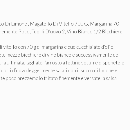
cco Di Limone , Magatello Di Vitello 700 G, Margarina 70
inemente Poco, Tuorli D’uovo 2, Vino Bianco 1/2 Bicchiere
 vitello con 70 g di margarina e due cucchiaiate d’olio.
te mezzo bicchiere di vino bianco e successivamente del
a ultimata, tagliate l’arrosto a fettine sottili e disponetele
 tuorli d’uovo leggermente salati con il succo di limone e
ete poco prezzemolo tritato finemente e versate la salsa