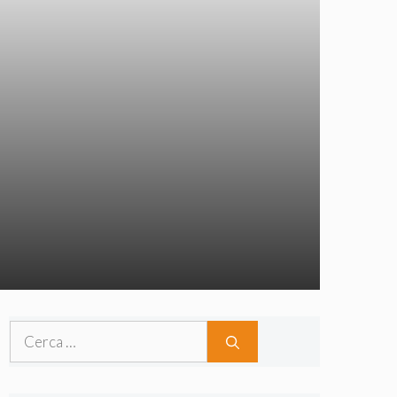
Ricerca
per: