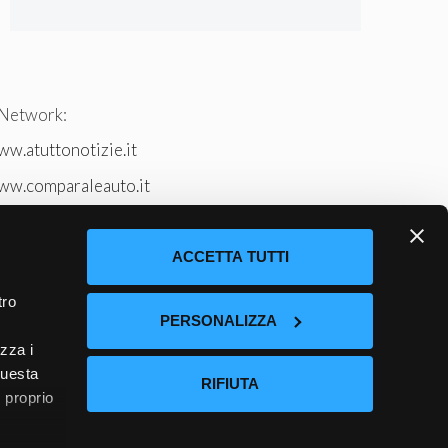
 Network:
w.atuttonotizie.it
ww.comparaleauto.it
w.ilsitodeiperche.it
tto-tennis.com/
ACCETTA TUTTI
tro
PERSONALIZZA
izza i
questa
RIFIUTA
l proprio