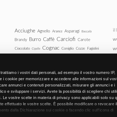
il
Acciughe
Agnello
Asparagi
Arance
Baccalà
Carciofi
Burro
Caffè
ww
Brandy
Carote
Cognac
w
Coniglio
Cozze
Cioccolato
Fagiolini
Cipolle
Gin
Maiale
ww
Latte
Funghi
Fragole
Gamberetti
Manzo
tu
Melanzane
Mele
Mandorle
Noci
trattiamo i vostri dati personali, ad esempio il vostro numero IP,
Pollo
Patate
e i cookie per memorizzare e accedere alle informazioni sul vos
Peperoni
Piselli
licare annunci e contenuti personalizzati, misurare gli annunci e i
Pomodori
Ricotta
Rum
Riso
Salmone
ico e sviluppare i servizi. Avete la possibilità di scegliere chi util
Vitello
Uova
pi. Le vostre scelte in materia di privacy sono applicabili solo su 
Spinaci
Tacchino
Tonno
ete effettuato le vostre scelte. È possibile modificare o revocare i
Zucchine
Vodka
Whisky
nto dalla Dichiarazione sui cookie o facendo clic sull'icona di
Zucca