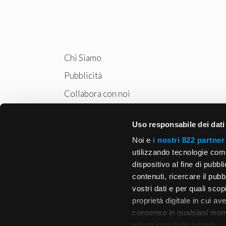
Chi Siamo
Pubblicità
Collabora con noi
Privacy
Uso responsabile dei dati
Cookie Policy
Noi e
i nostri 822 partner
utilizzando tecnologie com
dispositivo al fine di pubb
contenuti, ricercare il pubbl
vostri dati e per quali sco
proprietà digitale in cui av
consenso in qualsiasi mome
attivazione della privacy.