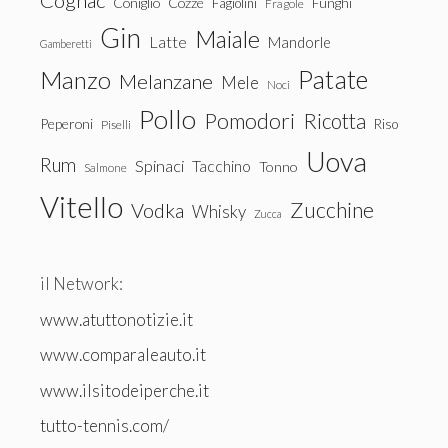
Cognac
Coniglio
Cozze
Fagiolini
Funghi
Fragole
Gin
Maiale
Latte
Mandorle
Gamberetti
Patate
Manzo
Melanzane
Mele
Noci
Pollo
Pomodori
Ricotta
Peperoni
Riso
Piselli
Uova
Rum
Spinaci
Tacchino
Tonno
Salmone
Vitello
Zucchine
Vodka
Whisky
Zucca
il Network:
www.atuttonotizie.it
www.comparaleauto.it
www.ilsitodeiperche.it
tutto-tennis.com/