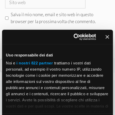
web
Salva il mio nome, email e sito web in questo
browser per la prossima volta che commento.
Uso responsabile dei dati
Ricerca
Noi e
i nostri 822 partner
trattiamo i vostri dati
per:
personali, ad esempio il vostro numero IP, utilizzando
tecnologie come i cookie per memorizzare e accedere
alle informazioni sul vostro dispositivo al fine di
pubblicare annunci e contenuti personalizzati, misurare
gli annunci e i contenuti, ricercare il pubblico e sviluppare
i servizi. Avete la possibilità di scegliere chi utilizza i
vostri dati e per quali scopi. Le vostre scelte in materia di
privacy sono applicabili solo su questa proprietà digitale