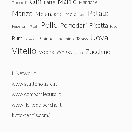
Gin
Maiale
Latte
Mandorle
Gamberetti
Patate
Manzo
Melanzane
Mele
Noci
Pollo
Pomodori
Ricotta
Peperoni
Riso
Piselli
Uova
Rum
Spinaci
Tacchino
Tonno
Salmone
Vitello
Zucchine
Vodka
Whisky
Zucca
il Network:
www.atuttonotizie.it
www.comparaleauto.it
www.ilsitodeiperche.it
tutto-tennis.com/