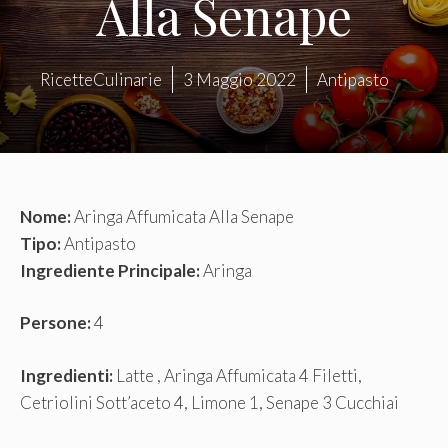
Alla Senape
RicetteCulinarie
3 Maggio 2022
Antipasto
Nome:
Aringa Affumicata Alla Senape
Tipo:
Antipasto
Ingrediente Principale:
Aringa
Persone:
4
Ingredienti:
Latte , Aringa Affumicata 4 Filetti,
Cetriolini Sott’aceto 4, Limone 1, Senape 3 Cucchiai