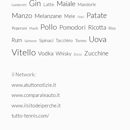
Gin
Maiale
Latte
Mandorle
Gamberetti
Patate
Manzo
Melanzane
Mele
Noci
Pollo
Pomodori
Ricotta
Peperoni
Riso
Piselli
Uova
Rum
Spinaci
Tacchino
Tonno
Salmone
Vitello
Zucchine
Vodka
Whisky
Zucca
il Network:
www.atuttonotizie.it
www.comparaleauto.it
www.ilsitodeiperche.it
tutto-tennis.com/