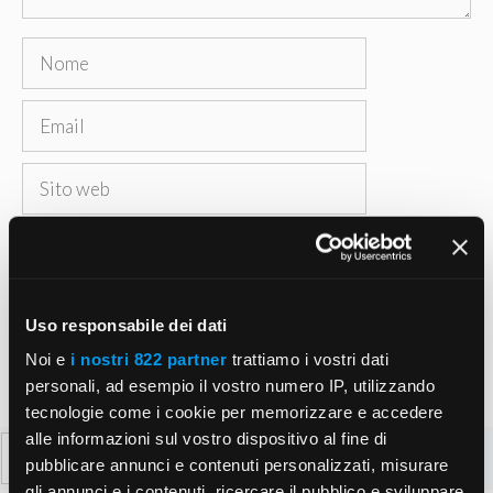
Nome
Email
Sito
web
Salva il mio nome, email e sito web in questo
browser per la prossima volta che commento.
Uso responsabile dei dati
Noi e
i nostri 822 partner
trattiamo i vostri dati
personali, ad esempio il vostro numero IP, utilizzando
tecnologie come i cookie per memorizzare e accedere
alle informazioni sul vostro dispositivo al fine di
Ricerca
pubblicare annunci e contenuti personalizzati, misurare
per:
gli annunci e i contenuti, ricercare il pubblico e sviluppare