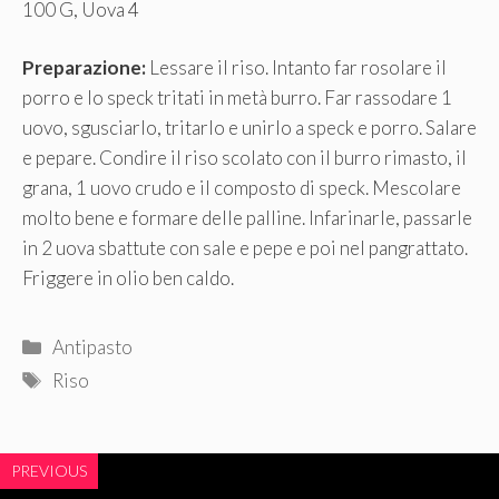
100 G, Uova 4
Preparazione:
Lessare il riso. Intanto far rosolare il
porro e lo speck tritati in metà burro. Far rassodare 1
uovo, sgusciarlo, tritarlo e unirlo a speck e porro. Salare
e pepare. Condire il riso scolato con il burro rimasto, il
grana, 1 uovo crudo e il composto di speck. Mescolare
molto bene e formare delle palline. Infarinarle, passarle
in 2 uova sbattute con sale e pepe e poi nel pangrattato.
Friggere in olio ben caldo.
Categorie
Antipasto
Tag
Riso
PREVIOUS