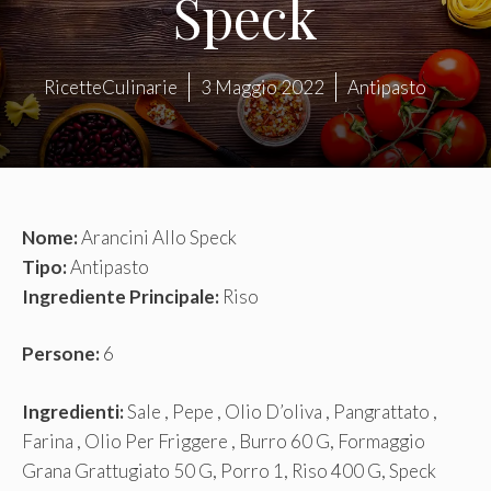
Speck
RicetteCulinarie
3 Maggio 2022
Antipasto
Nome:
Arancini Allo Speck
Tipo:
Antipasto
Ingrediente Principale:
Riso
Persone:
6
Ingredienti:
Sale , Pepe , Olio D’oliva , Pangrattato ,
Farina , Olio Per Friggere , Burro 60 G, Formaggio
Grana Grattugiato 50 G, Porro 1, Riso 400 G, Speck