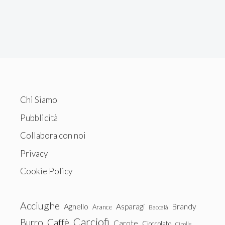
Chi Siamo
Pubblicità
Collabora con noi
Privacy
Cookie Policy
Acciughe
Agnello
Asparagi
Brandy
Arance
Baccalà
Carciofi
Burro
Caffè
Carote
Cioccolato
Cipolle