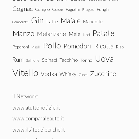
Cognac
Coniglio
Cozze
Fagiolini
Funghi
Fragole
Gin
Maiale
Latte
Mandorle
Gamberetti
Patate
Manzo
Melanzane
Mele
Noci
Pollo
Pomodori
Ricotta
Peperoni
Riso
Piselli
Uova
Rum
Spinaci
Tacchino
Tonno
Salmone
Vitello
Zucchine
Vodka
Whisky
Zucca
il Network:
www.atuttonotizie.it
www.comparaleauto.it
www.ilsitodeiperche.it