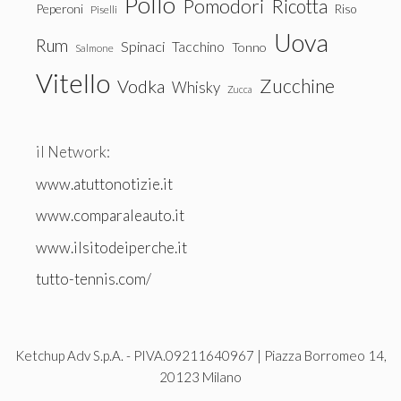
Pollo
Pomodori
Ricotta
Peperoni
Riso
Piselli
Uova
Rum
Spinaci
Tacchino
Tonno
Salmone
Vitello
Zucchine
Vodka
Whisky
Zucca
il Network:
www.atuttonotizie.it
www.comparaleauto.it
www.ilsitodeiperche.it
tutto-tennis.com/
Ketchup Adv S.p.A. - PIVA.09211640967 | Piazza Borromeo 14,
20123 Milano