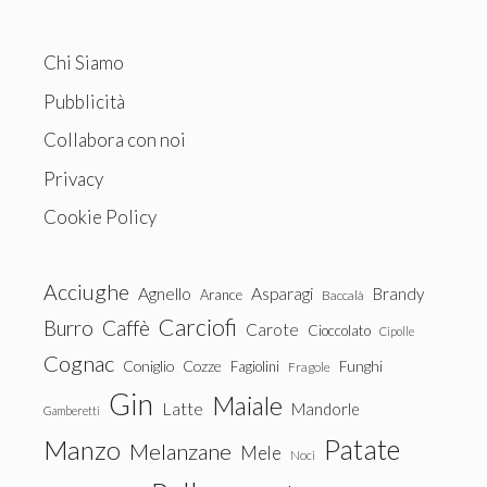
Chi Siamo
Pubblicità
Collabora con noi
Privacy
Cookie Policy
Acciughe
Agnello
Asparagi
Brandy
Arance
Baccalà
Carciofi
Burro
Caffè
Carote
Cioccolato
Cipolle
Cognac
Coniglio
Cozze
Fagiolini
Funghi
Fragole
Gin
Maiale
Latte
Mandorle
Gamberetti
Patate
Manzo
Melanzane
Mele
Noci