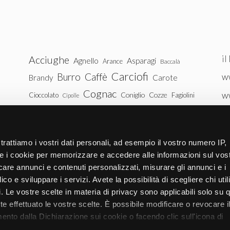
il
Acciughe
Agnello
Asparagi
Arance
Baccalà
Carciofi
Burro
Caffè
ww
Brandy
Carote
Cognac
w
Coniglio
Cozze
Cioccolato
Fagiolini
Cipolle
Gin
Maiale
ww
Latte
Funghi
Fragole
Gamberetti
Manzo
tu
Melanzane
Mele
Mandorle
Noci
trattiamo i vostri dati personali, ad esempio il vostro numero IP,
Pollo
Patate
e i cookie per memorizzare e accedere alle informazioni sul vos
Peperoni
Piselli
licare annunci e contenuti personalizzati, misurare gli annunci e i
Pomodori
Ricotta
Rum
Riso
Salmone
ico e sviluppare i servizi. Avete la possibilità di scegliere chi util
Vitello
Uova
pi. Le vostre scelte in materia di privacy sono applicabili solo su 
Spinaci
Tacchino
Tonno
ete effettuato le vostre scelte. È possibile modificare o revocare i
Zucchine
Vodka
Whisky
nto dalla Dichiarazione sui cookie o facendo clic sull'icona di
Zucca