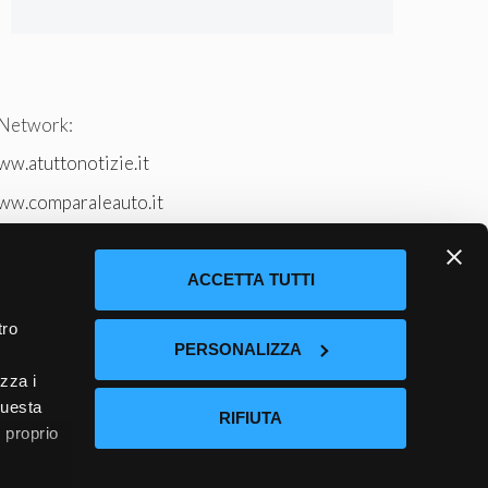
 Network:
w.atuttonotizie.it
ww.comparaleauto.it
w.ilsitodeiperche.it
tto-tennis.com/
ACCETTA TUTTI
tro
PERSONALIZZA
izza i
questa
RIFIUTA
l proprio