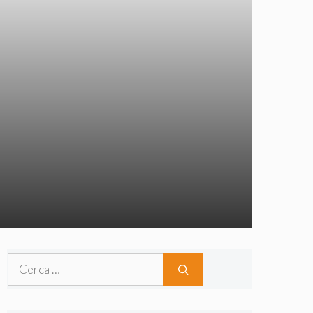
Ricerca
per: