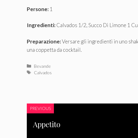
Persone:
1
Ingredienti:
Calvados 1/2, Succo Di Limone 1 Cu
Preparazione:
Versare gli ingredienti in uno shak
una coppetta da cocktail.
Categorie
Bevande
Tag
Calvados
PREVIOUS
Appetito