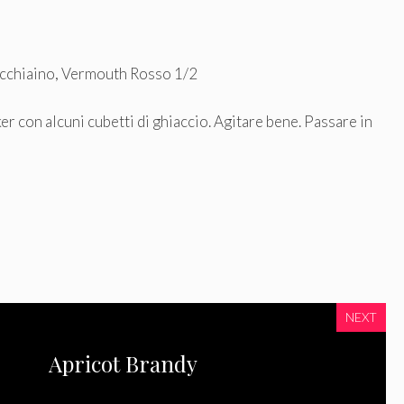
cchiaino, Vermouth Rosso 1/2
er con alcuni cubetti di ghiaccio. Agitare bene. Passare in
NEXT
Apricot Brandy