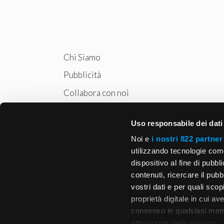
Chi Siamo
Pubblicità
Collabora con noi
Privacy
Uso responsabile dei dati
Cookie Policy
Noi e
i nostri 822 partner
utilizzando tecnologie com
dispositivo al fine di pubb
contenuti, ricercare il pubbl
vostri dati e per quali sco
proprietà digitale in cui av
consenso in qualsiasi mome
attivazione della privacy.