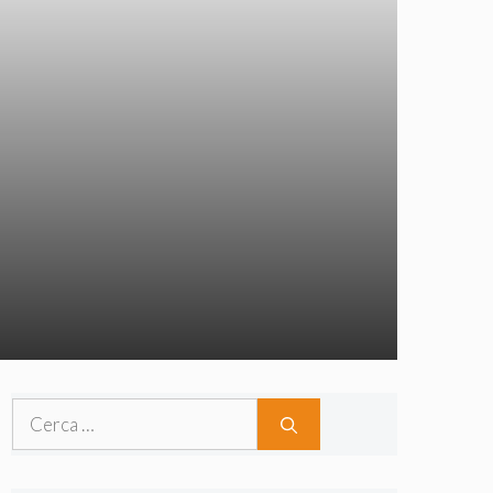
Ricerca
per: