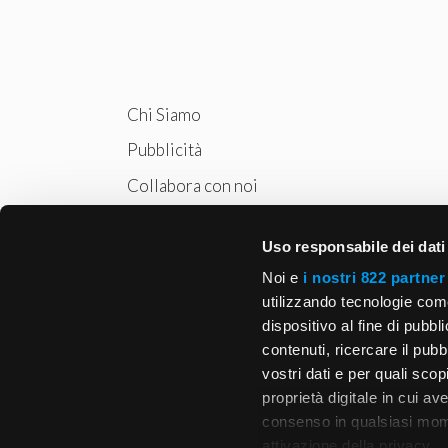
Chi Siamo
Pubblicità
Collabora con noi
Privacy
Uso responsabile dei dati
Cookie Policy
Noi e
i nostri 822 partner
utilizzando tecnologie com
dispositivo al fine di pubb
contenuti, ricercare il pubbl
vostri dati e per quali sco
proprietà digitale in cui av
consenso in qualsiasi mome
attivazione della privacy.