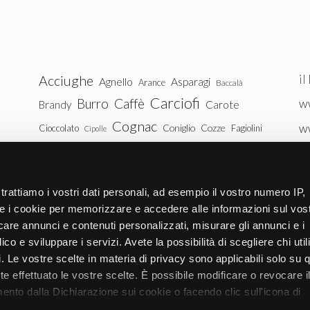
il
Acciughe
Agnello
Asparagi
Arance
Baccalà
Carciofi
Burro
Caffè
ww
Brandy
Carote
Cognac
w
Coniglio
Cozze
Cioccolato
Fagiolini
Cipolle
Gin
Maiale
ww
Latte
Funghi
Fragole
Gamberetti
Manzo
tu
Melanzane
Mele
Mandorle
Noci
trattiamo i vostri dati personali, ad esempio il vostro numero IP,
Pollo
Patate
e i cookie per memorizzare e accedere alle informazioni sul vos
Peperoni
Piselli
licare annunci e contenuti personalizzati, misurare gli annunci e i
Pomodori
Ricotta
Rum
Riso
Salmone
ico e sviluppare i servizi. Avete la possibilità di scegliere chi util
Vitello
Uova
pi. Le vostre scelte in materia di privacy sono applicabili solo su 
Spinaci
Tacchino
Tonno
ete effettuato le vostre scelte. È possibile modificare o revocare i
Zucchine
Vodka
Whisky
nto dalla Dichiarazione sui cookie o facendo clic sull'icona di
Zucca