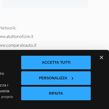
 Network:
w.atuttonotizie.it
ww.comparaleauto.it
w.ilsitodeiperche.it
tto-tennis.com/
ACCETTA TUTTI
tro
PERSONALIZZA
izza i
questa
RIFIUTA
l proprio