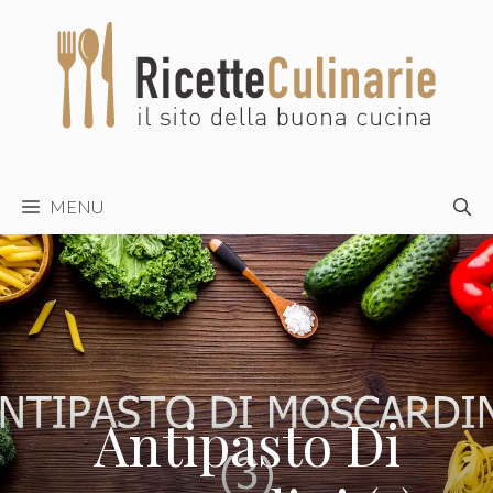
Vai
al
contenuto
MENU
Antipasto Di