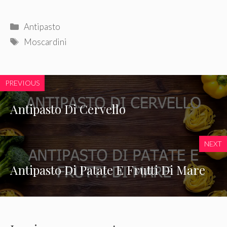
Categorie
Antipasto
Tag
Moscardini
PREVIOUS
Antipasto Di Cervello
NEXT
Antipasto Di Patate E Frutti Di Mare