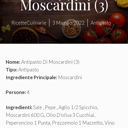
Moscardini (3)
RicetteCulinarie
3 Maggio 2022
Antipasto
Nome:
Antipasto Di Moscardini (3)
Tipo:
Antipasto
Ingrediente Principale:
Moscardini
Persone:
4
Ingredienti:
Sale , Pepe , Aglio 1/2 Spicchio,
Moscardini 600 G, Olio D’oliva 3 Cucchiai,
Peperoncino 1 Punta, Prezzemolo 1 Mazzetto, Vino