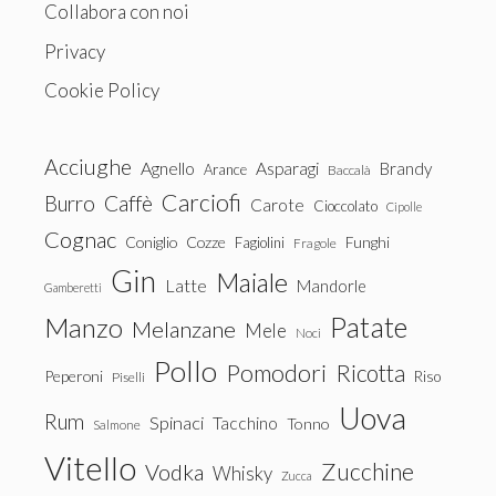
Collabora con noi
Privacy
Cookie Policy
Acciughe
Agnello
Asparagi
Brandy
Arance
Baccalà
Carciofi
Burro
Caffè
Carote
Cioccolato
Cipolle
Cognac
Coniglio
Cozze
Fagiolini
Funghi
Fragole
Gin
Maiale
Latte
Mandorle
Gamberetti
Patate
Manzo
Melanzane
Mele
Noci
Pollo
Pomodori
Ricotta
Peperoni
Riso
Piselli
Uova
Rum
Spinaci
Tacchino
Tonno
Salmone
Vitello
Zucchine
Vodka
Whisky
Zucca