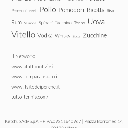
Pollo
Pomodori
Ricotta
Peperoni
Riso
Piselli
Uova
Rum
Spinaci
Tacchino
Tonno
Salmone
Vitello
Zucchine
Vodka
Whisky
Zucca
il Network:
www.atuttonotizie.it
www.comparaleauto.it
www.ilsitodeiperche.it
tutto-tennis.com/
Ketchup Adv S.p.A. - PIVA.09211640967 | Piazza Borromeo 14,