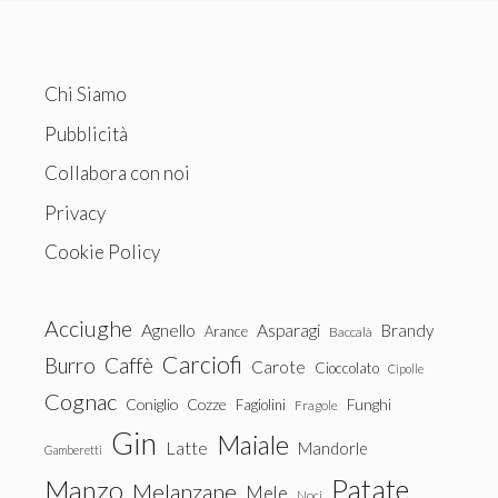
Chi Siamo
Pubblicità
Collabora con noi
Privacy
Cookie Policy
Acciughe
Agnello
Asparagi
Brandy
Arance
Baccalà
Carciofi
Burro
Caffè
Carote
Cioccolato
Cipolle
Cognac
Coniglio
Cozze
Fagiolini
Funghi
Fragole
Gin
Maiale
Latte
Mandorle
Gamberetti
Patate
Manzo
Melanzane
Mele
Noci