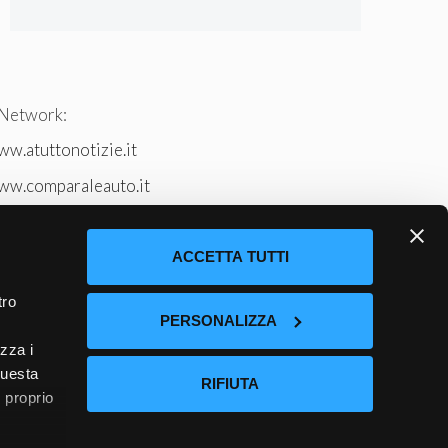
 Network:
w.atuttonotizie.it
ww.comparaleauto.it
w.ilsitodeiperche.it
tto-tennis.com/
ACCETTA TUTTI
tro
PERSONALIZZA
izza i
questa
RIFIUTA
l proprio