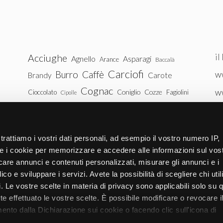
il
Acciughe
Agnello
Asparagi
Arance
Baccalà
Carciofi
Burro
Caffè
ww
Brandy
Carote
Cognac
w
Coniglio
Cozze
Cioccolato
Fagiolini
Cipolle
Gin
Maiale
ww
Latte
Funghi
Fragole
Gamberetti
Manzo
tu
Melanzane
Mele
Mandorle
Noci
trattiamo i vostri dati personali, ad esempio il vostro numero IP,
Pollo
Patate
e i cookie per memorizzare e accedere alle informazioni sul vos
Peperoni
Piselli
licare annunci e contenuti personalizzati, misurare gli annunci e i
Pomodori
Ricotta
Rum
Riso
Salmone
ico e sviluppare i servizi. Avete la possibilità di scegliere chi util
Vitello
Uova
pi. Le vostre scelte in materia di privacy sono applicabili solo su 
Spinaci
Tacchino
Tonno
ete effettuato le vostre scelte. È possibile modificare o revocare i
Zucchine
Vodka
Whisky
nto dalla Dichiarazione sui cookie o facendo clic sull'icona di
Zucca