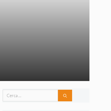
Ricerca
per: