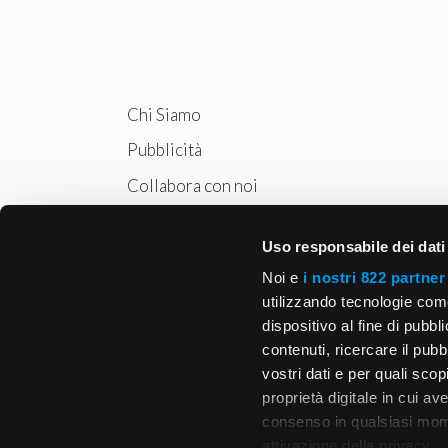
Chi Siamo
Pubblicità
Collabora con noi
Privacy
Uso responsabile dei dati
Cookie Policy
Noi e
i nostri 822 partner
utilizzando tecnologie com
dispositivo al fine di pubb
contenuti, ricercare il pubbl
vostri dati e per quali sco
proprietà digitale in cui av
consenso in qualsiasi mome
attivazione della privacy.