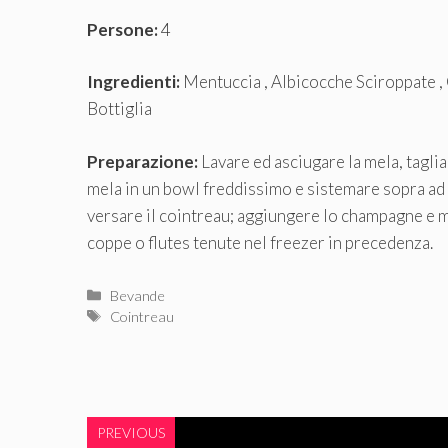
Persone:
4
Ingredienti:
Mentuccia , Albicocche Sciroppate 
Bottiglia
Preparazione:
Lavare ed asciugare la mela, taglia
mela in un bowl freddissimo e sistemare sopra ad
versare il cointreau; aggiungere lo champagne e 
coppe o flutes tenute nel freezer in precedenza.
Categorie
Bevande
Tag
Cointreau
PREVIOUS