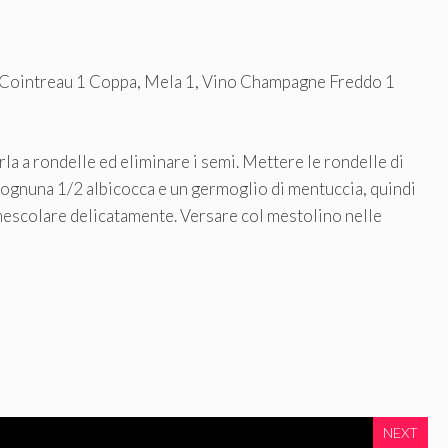
, Cointreau 1 Coppa, Mela 1, Vino Champagne Freddo 1
rla a rondelle ed eliminare i semi. Mettere le rondelle di
 ognuna 1/2 albicocca e un germoglio di mentuccia, quindi
mescolare delicatamente. Versare col mestolino nelle
NEXT