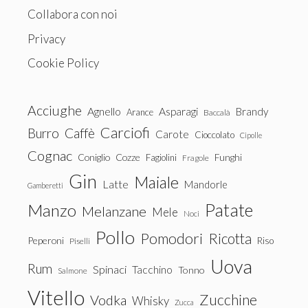
Collabora con noi
Privacy
Cookie Policy
Acciughe
Agnello
Asparagi
Brandy
Arance
Baccalà
Carciofi
Burro
Caffè
Carote
Cioccolato
Cipolle
Cognac
Coniglio
Cozze
Fagiolini
Funghi
Fragole
Gin
Maiale
Latte
Mandorle
Gamberetti
Patate
Manzo
Melanzane
Mele
Noci
Pollo
Pomodori
Ricotta
Peperoni
Riso
Piselli
Uova
Rum
Spinaci
Tacchino
Tonno
Salmone
Vitello
Zucchine
Vodka
Whisky
Zucca