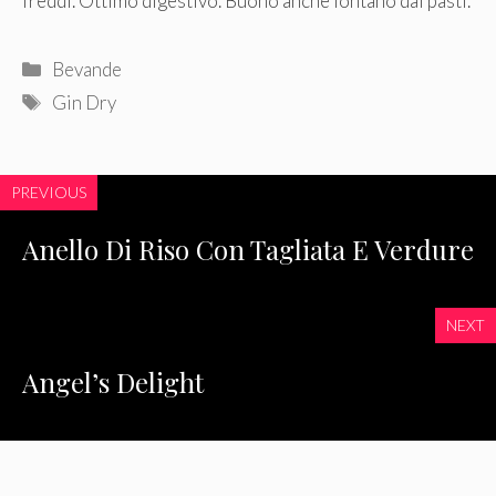
freddi. Ottimo digestivo. Buono anche lontano dai pasti.
Categorie
Bevande
Tag
Gin Dry
PREVIOUS
Anello Di Riso Con Tagliata E Verdure
NEXT
Angel’s Delight