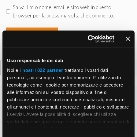
Salva il mio nome, email e sito web in questo
browser per la prossima volta che commento.
Uso responsabile dei dati
Ricerca
Noi e
i nostri 822 partner
trattiamo i vostri dati
per:
personali, ad esempio il vostro numero IP, utilizzando
tecnologie come i cookie per memorizzare e accedere
alle informazioni sul vostro dispositivo al fine di
pubblicare annunci e contenuti personalizzati, misurare
gli annunci e i contenuti, ricercare il pubblico e sviluppare
i servizi. Avete la possibilità di scegliere chi utilizza i
vostri dati e per quali scopi. Le vostre scelte in materia di
privacy sono applicabili solo su questa proprietà digitale
in cui avete effettuato le vostre scelte. È possibile