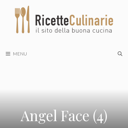
Vai
al
contenuto
MENU
Angel Face (4)