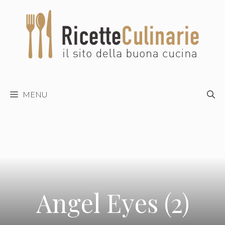
Vai
al
contenuto
MENU
Angel Eyes (2)