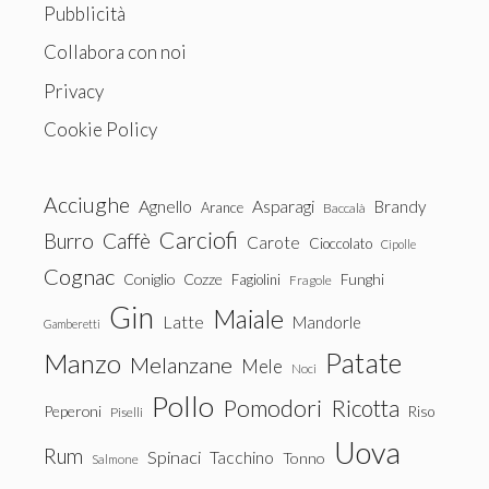
Pubblicità
Collabora con noi
Privacy
Cookie Policy
Acciughe
Agnello
Asparagi
Brandy
Arance
Baccalà
Carciofi
Burro
Caffè
Carote
Cioccolato
Cipolle
Cognac
Coniglio
Cozze
Fagiolini
Funghi
Fragole
Gin
Maiale
Latte
Mandorle
Gamberetti
Patate
Manzo
Melanzane
Mele
Noci
Pollo
Pomodori
Ricotta
Peperoni
Riso
Piselli
Uova
Rum
Spinaci
Tacchino
Tonno
Salmone