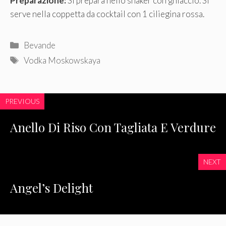
Preparazione:
Si prepara nello shaker con ghiaccio. Si
serve nella coppetta da cocktail con 1 ciliegina rossa.
Categorie
Bevande
Tag
Vodka Moskowskaya
PREVIOUS
Anello Di Riso Con Tagliata E Verdure
NEXT
Angel’s Delight