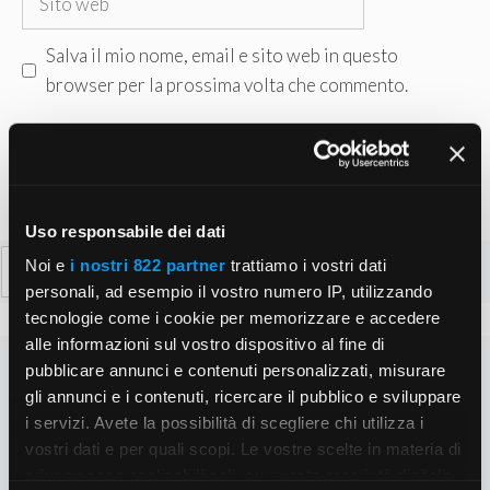
web
Salva il mio nome, email e sito web in questo
browser per la prossima volta che commento.
Uso responsabile dei dati
Ricerca
Noi e
i nostri 822 partner
trattiamo i vostri dati
per:
personali, ad esempio il vostro numero IP, utilizzando
tecnologie come i cookie per memorizzare e accedere
alle informazioni sul vostro dispositivo al fine di
pubblicare annunci e contenuti personalizzati, misurare
gli annunci e i contenuti, ricercare il pubblico e sviluppare
i servizi. Avete la possibilità di scegliere chi utilizza i
vostri dati e per quali scopi. Le vostre scelte in materia di
privacy sono applicabili solo su questa proprietà digitale