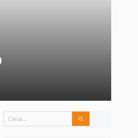
o
Ricerca
per: