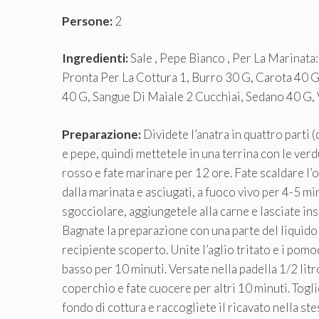
Persone:
2
Ingredienti:
Sale , Pepe Bianco , Per La Marinata:
Pronta Per La Cottura 1, Burro 30 G, Carota 40 G
40 G, Sangue Di Maiale 2 Cucchiai, Sedano 40 G,
Preparazione:
Dividete l’anatra in quattro parti 
e pepe, quindi mettetele in una terrina con le verdur
rosso e fate marinare per 12 ore. Fate scaldare l’ol
dalla marinata e asciugati, a fuoco vivo per 4-5 mi
sgocciolare, aggiungetele alla carne e lasciate in
Bagnate la preparazione con una parte del liquido d
recipiente scoperto. Unite l’aglio tritato e i pomod
basso per 10 minuti. Versate nella padella 1/2 lit
coperchio e fate cuocere per altri 10 minuti. Toglie
fondo di cottura e raccogliete il ricavato nella ste