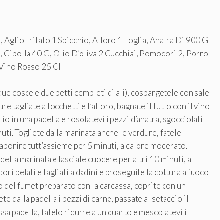
 , Aglio Tritato 1 Spicchio, Alloro 1 Foglia, Anatra Di 900 G
, Cipolla 40 G, Olio D’oliva 2 Cucchiai, Pomodori 2, Porro
 Vino Rosso 25 Cl
(due cosce e due petti completi di ali), cospargetele con sale
e tagliate a tocchetti e l’alloro, bagnate il tutto con il vino
io in una padella e rosolatevi i pezzi d’anatra, sgocciolati
nuti. Togliete dalla marinata anche le verdure, fatele
saporire tutt’assieme per 5 minuti, a calore moderato.
ella marinata e lasciate cuocere per altri 10 minuti, a
ori pelati e tagliati a dadini e proseguite la cottura a fuoco
ro del fumet preparato con la carcassa, coprite con un
te dalla padella i pezzi di carne, passate al setaccio il
ssa padella, fatelo ridurre a un quarto e mescolatevi il