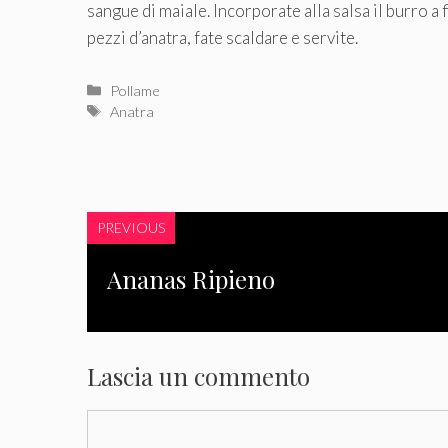
sangue di maiale. Incorporate alla salsa il burro a f
pezzi d’anatra, fate scaldare e servite.
Categorie
Pollame
Tag
Anatra
PREVIOUS
Ananas Ripieno
Lascia un commento
Commento