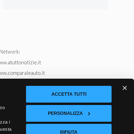
 Network:
w.atuttonotizie.it
ww.comparaleauto.it
w.ilsitodeiperche.it
tto-tennis.com/
ACCETTA TUTTI
tro
PERSONALIZZA
izza i
questa
RIFIUTA