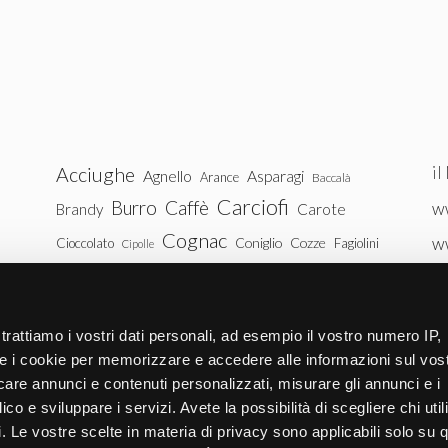
il
Acciughe
Agnello
Asparagi
Arance
Baccalà
Carciofi
Burro
Caffè
ww
Brandy
Carote
Cognac
w
Coniglio
Cozze
Cioccolato
Fagiolini
Cipolle
Gin
Maiale
ww
Latte
Funghi
Fragole
Gamberetti
Manzo
tu
Melanzane
Mele
Mandorle
Noci
trattiamo i vostri dati personali, ad esempio il vostro numero IP,
Pollo
Patate
e i cookie per memorizzare e accedere alle informazioni sul vos
Peperoni
Piselli
licare annunci e contenuti personalizzati, misurare gli annunci e i
Pomodori
Ricotta
Rum
Riso
Salmone
ico e sviluppare i servizi. Avete la possibilità di scegliere chi util
Vitello
Uova
pi. Le vostre scelte in materia di privacy sono applicabili solo su 
Spinaci
Tacchino
Tonno